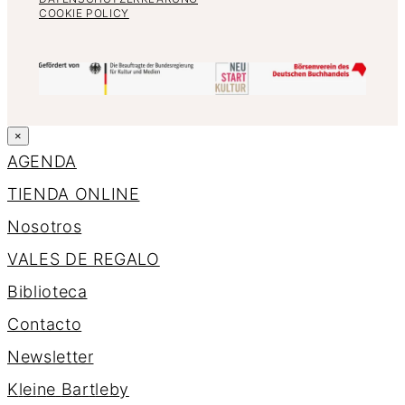
COOKIE POLICY
×
AGENDA
TIENDA ONLINE
Nosotros
VALES DE REGALO
Biblioteca
Contacto
Newsletter
K
l
e
i
n
e
B
a
r
t
l
e
b
y