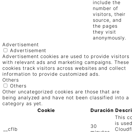
include the
number of
visitors, their
source, and
the pages
they visit
anonymously.
Advertisement
Advertisement
Advertisement cookies are used to provide visitors
with relevant ads and marketing campaigns. These
cookies track visitors across websites and collect
information to provide customized ads.
Others
Others
Other uncategorized cookies are those that are
being analyzed and have not been classified into a
category as yet.
Cookie
Duración
Descr
This c
is use
30
__cflb
Cloudf
minutes