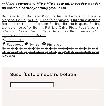
***Para apuntar a tu hijo o hija a este taller puedes mandar
un correo a bartlebyberlin@gmail.com
Bartleby & Co
,
Bartleby & co. Berlín
,
Bartleby & co. Librería
hispana Berlín
,
berlin
,
Librería española
,
Librería española
Berlín
,
Librería española en Berlín
,
Librería hispana Berlín
,
Libros en español Berlín
,
Patricia Calvo Ríos
,
Poesía para
niños y niñas en Berlín
,
Taller infantiles Berlín en español
,
Talleres en español Berlín
Compartir
Facebook
Twitter
Pinterest
Taller de cerámica: Crea tus propios adornos de Navidad
Taller de dibujo, acuarela y collage: ¡Pintamos tarjetas de
Navidad!
Suscrí­bete a nuestro boletín
Suscríbete