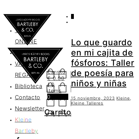
0
AGENDA
TIENDA
Lo que guardo
ONLINE
en mi cajita de
Nosotros
fósforos: Taller
VALES DE
de poesía para
Carrito
REGALO
€
0.00
niños y niñas
/ 0
Biblioteca
items
0
Contacto
15 noviembre, 2023
Kleine
,
Kleine Talleres
Newsletter
Carrito
K
l
e
i
n
e
B
a
r
t
l
e
b
y