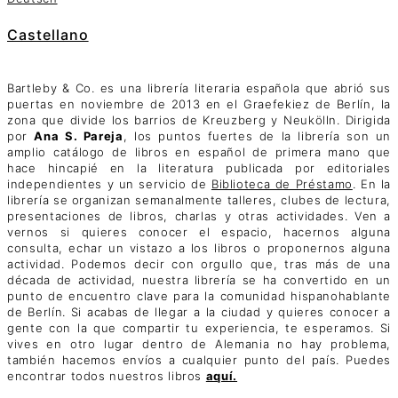
Castellano
Bartleby & Co. es una librería literaria española que abrió sus
puertas en noviembre de 2013 en el Graefekiez de Berlín, la
zona que divide los barrios de Kreuzberg y Neukölln. Dirigida
por
Ana S. Pareja
, los puntos fuertes de la librería son un
amplio catálogo de libros en español de primera mano que
hace hincapié en la literatura publicada por editoriales
independientes y un servicio de
Biblioteca de Préstamo
. En la
librerí­a se organizan semanalmente talleres, clubes de lectura,
presentaciones de libros, charlas y otras actividades. Ven a
vernos si quieres conocer el espacio, hacernos alguna
consulta, echar un vistazo a los libros o proponernos alguna
actividad. Podemos decir con orgullo que, tras más de una
década de actividad, nuestra librería se ha convertido en un
punto de encuentro clave para la comunidad hispanohablante
de Berlín. Si acabas de llegar a la ciudad y quieres conocer a
gente con la que compartir tu experiencia, te esperamos. Si
vives en otro lugar dentro de Alemania no hay problema,
también hacemos envíos a cualquier punto del país. Puedes
encontrar todos nuestros libros
aquí.