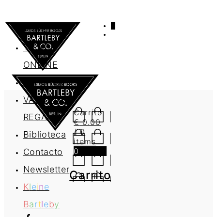
0
AGENDA
TIENDA
ONLINE
Nosotros
VALES DE
Carrito
REGALO
€
0.00
/ 0
Biblioteca
items
0
Contacto
Newsletter
Carrito
K
l
e
i
n
e
B
a
r
t
l
e
b
y