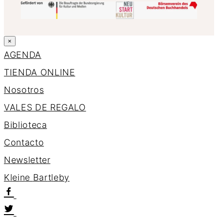
×
AGENDA
TIENDA ONLINE
Nosotros
VALES DE REGALO
Biblioteca
Contacto
Newsletter
K
l
e
i
n
e
B
a
r
t
l
e
b
y