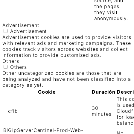
source, and
the pages
they visit
anonymously.
Advertisement
Advertisement
Advertisement cookies are used to provide visitors
with relevant ads and marketing campaigns. These
cookies track visitors across websites and collect
information to provide customized ads.
Others
Others
Other uncategorized cookies are those that are
being analyzed and have not been classified into a
category as yet.
Cookie
Duración
Descr
This c
is use
30
__cflb
Cloudf
minutes
for loa
balanc
BIGipServerCentinel-Prod-Web-
No