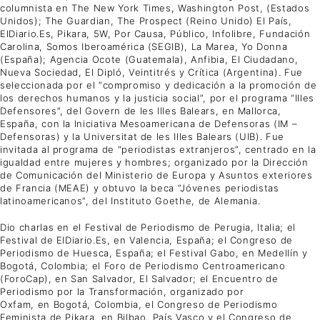
columnista en The New York Times, Washington Post, (Estados
Unidos); The Guardian, The Prospect (Reino Unido) El País,
ElDiario.Es, Pikara, 5W, Por Causa, Público, Infolibre, Fundación
Carolina, Somos Iberoamérica (SEGIB), La Marea, Yo Donna
(España); Agencia Ocote (Guatemala), Anfibia, El Ciudadano,
Nueva Sociedad, El Dipló, Veintitrés y Crítica (Argentina). Fue
seleccionada por el “compromiso y dedicación a la promoción de
los derechos humanos y la justicia social”, por el programa “Illes
Defensores”, del Govern de les Illes Balears, en Mallorca,
España, con la Iniciativa Mesoamericana de Defensoras (IM –
Defensoras) y la Universitat de les Illes Balears (UIB). Fue
invitada al programa de “periodistas extranjeros”, centrado en la
igualdad entre mujeres y hombres; organizado por la Dirección
de Comunicación del Ministerio de Europa y Asuntos exteriores
de Francia (MEAE) y obtuvo la beca “Jóvenes periodistas
latinoamericanos”, del Instituto Goethe, de Alemania.
Dio charlas en el Festival de Periodismo de Perugia, Italia; el
Festival de ElDiario.Es, en Valencia, España; el Congreso de
Periodismo de Huesca, España; el Festival Gabo, en Medellín y
Bogotá, Colombia; el Foro de Periodismo Centroamericano
(ForoCap), en San Salvador, El Salvador; el Encuentro de
Periodismo por la Transformación, organizado por
Oxfam, en Bogotá, Colombia, el Congreso de Periodismo
Feminista de Pikara, en Bilbao, País Vasco y el Congreso de