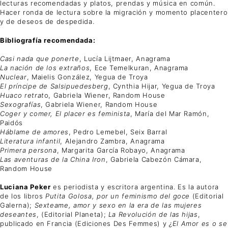
lecturas recomendadas y platos, prendas y música en común.
Hacer ronda de lectura sobre la migración y momento placentero
y de deseos de despedida.
Bibliografía recomendada:
Casi nada que ponerte
, Lucía Lijtmaer, Anagrama
La nación de los extraños
, Ece Temelkuran, Anagrama
Nuclear
, Maielis González, Yegua de Troya
El príncipe de Salsipuedesberg
, Cynthia Hijar, Yegua de Troya
Huaco retrat
o, Gabriela Wiener, Random House
Sexografías
, Gabriela Wiener, Random House
Coger y comer, El placer es feminista
, María del Mar Ramón,
Paidós
Háblame de amores
, Pedro Lemebel, Seix Barral
Literatura infantil
, Alejandro Zambra, Anagrama
Primera persona
, Margarita García Robayo, Anagrama
Las aventuras de la China Iron
, Gabriela Cabezón Cámara,
Random House
Luciana Peker
es periodista y escritora argentina. Es la autora
de los libros
Putita Golosa, por un feminismo del goce
(Editorial
Galerna);
Sexteame, amor y sexo en la era de las mujeres
deseantes
, (Editorial Planeta);
La Revolución de las hijas
,
publicado en Francia (Ediciones Des Femmes) y
¿El Amor es o se