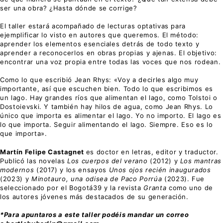
ser una obra? ¿Hasta dónde se corrige?
El taller estará acompañado de lecturas optativas para
ejemplificar lo visto en autores que queremos. El método:
aprender los elementos esenciales detrás de todo texto y
aprender a reconocerlos en obras propias y ajenas. El objetivo:
encontrar una voz propia entre todas las voces que nos rodean.
Como lo que escribió Jean Rhys: «Voy a decirles algo muy
importante, así que escuchen bien. Todo lo que escribimos es
un lago. Hay grandes ríos que alimentan el lago, como Tolstoi o
Dostoievski. Y también hay hilos de agua, como Jean Rhys. Lo
único que importa es alimentar el lago. Yo no importo. El lago es
lo que importa. Seguir alimentando el lago. Siempre. Eso es lo
que importa».
Martín Felipe Castagnet
es doctor en letras, editor y traductor.
Publicó las novelas
Los cuerpos del verano
(2012) y
Los mantras
modernos
(2017) y los ensayos
Unos ojos recién inaugurados
(2023) y
Minotauro, una odisea de Paco Porrúa
(2023). Fue
seleccionado por el Bogotá39 y la revista
Granta
como uno de
los autores jóvenes más destacados de su generación.
*Para apuntaros a este taller podéis mandar un correo