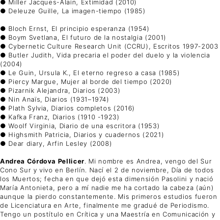
● Miller Jacques-Alain, Extimidad (2010)
● Deleuze Guille, La imagen-tiempo (1985)
● Bloch Ernst, El principio esperanza (1954)
● Boym Svetlana, El futuro de la nostalgia (2001)
● Cybernetic Culture Research Unit (CCRU), Escritos 1997-2003
● Butler Judith, Vida precaria el poder del duelo y la violencia
(2004)
● Le Guin, Ursula K., El eterno regreso a casa (1985)
● Piercy Margue, Mujer al borde del tiempo (2020)
● Pizarnik Alejandra, Diarios (2003)
● Nin Anaïs, Diarios (1931–1974)
● Plath Sylvia, Diarios completos (2016)
● Kafka Franz, Diarios (1910 -1923)
● Woolf Virginia, Diario de una escritora (1953)
● Highsmith Patricia, Diarios y cuadernos (2021)
● Dear diary, Arfin Lesley (2008)
Andrea Córdova Pellicer
. Mi nombre es Andrea, vengo del Sur
Cono Sur y vivo en Berlín. Nací el 2 de noviembre, Día de todos
los Muertos; fecha en que dejó esta dimensión Pasolini y nació
María Antonieta, pero a mí nadie me ha cortado la cabeza (aún)
aunque la pierdo constantemente. Mis primeros estudios fueron
de Licenciatura en Arte, finalmente me gradué de Periodismo.
Tengo un postítulo en Crítica y una Maestría en Comunicación y