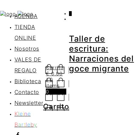
0
AGENDA
TIENDA
Taller de
ONLINE
escritura:
Nosotros
Narraciones del
VALES DE
goce migrante
Carrito
REGALO
€
0.00
/ 0
Biblioteca
items
0
Contacto
Newsletter
Carrito
K
l
e
i
n
e
B
a
r
t
l
e
b
y