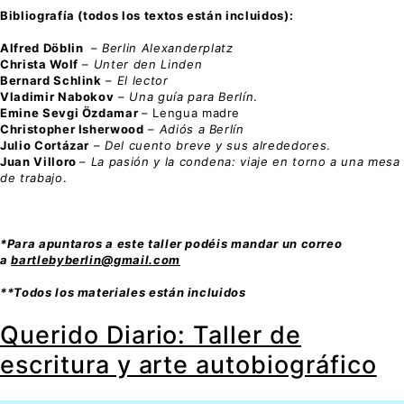
Bibliografía (todos los textos están incluidos):
Alfred Döblin
–
Berlin Alexanderplatz
Christa Wolf
–
Unter den Linden
Bernard Schlink
–
El lector
Vladimir Nabokov
–
Una guía para Berlín
.
Emine Sevgi Özdamar
– Lengua madre
Christopher Isherwood
–
Adiós a Berlín
Julio Cortázar
–
Del cuento breve y sus alrededores
.
Juan Villoro
–
La pasión y la condena: viaje en torno a una mesa
de trabajo
.
*Para apuntaros a este taller podéis mandar un correo
a
bartlebyberlin@gmail.com
**Todos los materiales están incluidos
Querido Diario: Taller de
escritura y arte autobiográfico