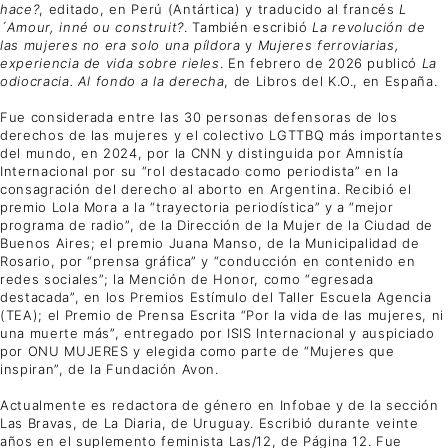
hace?
, editado, en Perú (Antártica) y traducido al francés
L
´Amour, inné ou construit?
. También escribió
La revolución de
las mujeres no era solo una píldora
y
Mujeres ferroviarias,
experiencia de vida sobre rieles
. En febrero de 2026 publicó
La
odiocracia. Al fondo a la derecha
, de Libros del K.O., en España.
Fue considerada entre las 30 personas defensoras de los
derechos de las mujeres y el colectivo LGTTBQ más importantes
del mundo, en 2024, por la CNN y distinguida por Amnistía
Internacional por su “rol destacado como periodista” en la
consagración del derecho al aborto en Argentina. Recibió el
premio Lola Mora a la “trayectoria periodística” y a “mejor
programa de radio”, de la Dirección de la Mujer de la Ciudad de
Buenos Aires; el premio Juana Manso, de la Municipalidad de
Rosario, por “prensa gráfica” y “conducción en contenido en
redes sociales”; la Mención de Honor, como “egresada
destacada”, en los Premios Estímulo del Taller Escuela Agencia
(TEA); el Premio de Prensa Escrita “Por la vida de las mujeres, ni
una muerte más”, entregado por ISIS Internacional y auspiciado
por ONU MUJERES y elegida como parte de “Mujeres que
inspiran”, de la Fundación Avon.
Actualmente es redactora de género en Infobae y de la sección
Las Bravas, de La Diaria, de Uruguay. Escribió durante veinte
años en el suplemento feminista Las/12, de Página 12. Fue