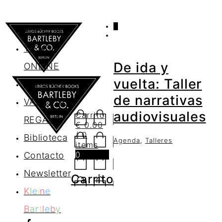
0
AGENDA
TIENDA
De ida y
ONLINE
vuelta: Taller
Nosotros
de narrativas
VALES DE
audiovisuales
Carrito
REGALO
€
0.00
/ 0
Biblioteca
Agenda
,
Talleres
items
0
Contacto
Newsletter
Carrito
K
l
e
i
n
e
B
a
r
t
l
e
b
y