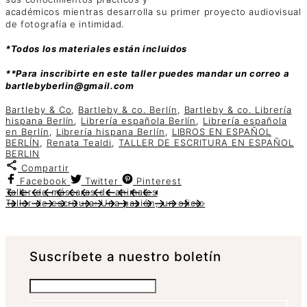
académicos mientras desarrolla su primer proyecto audiovisual
de fotografía e intimidad.
*Todos los materiales están incluidos
**Para inscribirte en este taller puedes mandar un correo a
bartlebyberlin@gmail.com
Bartleby & Co
,
Bartleby & co. Berlín
,
Bartleby & co. Librería
hispana Berlín
,
Librería española Berlín
,
Librería española
en Berlín
,
Librería hispana Berlín
,
LIBROS EN ESPAÑOL
BERLÍN
,
Renata Tealdi
,
TALLER DE ESCRITURA EN ESPAÑOL
BERLIN
Compartir
Facebook
Twitter
Pinterest
Taller de máscaras de animales
Taller de escritura: Una pasión, un oficio
Suscrí­bete a nuestro boletín