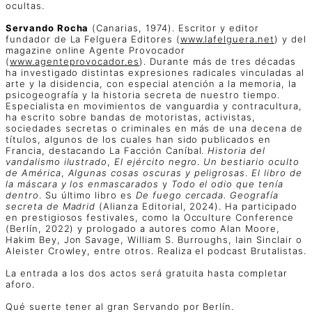
ocultas.
Servando Rocha
(Canarias, 1974). Escritor y editor
fundador de La Felguera Editores (
www.lafelguera.net
) y del
magazine online Agente Provocador
(
www.agenteprovocador.es
). Durante más de tres décadas
ha investigado distintas expresiones radicales vinculadas al
arte y la disidencia, con especial atención a la memoria, la
psicogeografía y la historia secreta de nuestro tiempo.
Especialista en movimientos de vanguardia y contracultura,
ha escrito sobre bandas de motoristas, activistas,
sociedades secretas o criminales en más de una decena de
títulos, algunos de los cuales han sido publicados en
Francia, destacando La Facción Caníbal.
Historia del
vandalismo ilustrado
,
El ejército negro
.
Un bestiario oculto
de América
,
Algunas cosas oscuras y peligrosas
.
El libro de
la máscara y los enmascarados
y
Todo el odio que tenía
dentro
. Su último libro es
De fuego cercada. Geografía
secreta de Madrid
(Alianza Editorial, 2024). Ha participado
en prestigiosos festivales, como la Occulture Conference
(Berlín, 2022) y prologado a autores como Alan Moore,
Hakim Bey, Jon Savage, William S. Burroughs, Iain Sinclair o
Aleister Crowley, entre otros. Realiza el podcast Brutalistas.
La entrada a los dos actos será gratuita hasta completar
aforo.
Qué suerte tener al gran Servando por Berlín.