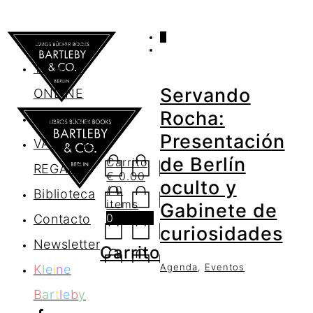
0
AGENDA
TIENDA
Servando
ONLINE
Rocha:
Nosotros
Presentación
VALES DE
de Berlín
Carrito
REGALO
€
0.00
oculto y
/ 0
Biblioteca
items
Gabinete de
0
Contacto
curiosidades
Newsletter
Carrito
Agenda
,
Eventos
K
l
e
i
n
e
B
a
r
t
l
e
b
y