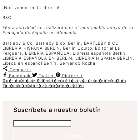
¡Nos vemos en la librería!
B&C.
*Esta actividad se realizará con el inestimable apoyo de la
Embajada de España en Alemania.
Bartleby & Co
,
Bartleby & co. Berlín
,
BARTLEBY & CO.
LIBRERÍA HISPANA BERLÍN
,
Berlín Oculto
,
Editorial La
Felguera
,
LIBRERÍA ESPAÑOLA
,
Librería española Berlín
,
LIBRERÍA ESPAÑOLA EN BERLÍN
,
LIBRERÍA HISPANA BERLÍN
,
Libros en español Berlín
,
Servando Rocha
Compartir
Facebook
Twitter
Pinterest
Querido diario: Taller de escritura y arte autobiográfico
Taller de costura y reciclaje creativo
Suscrí­bete a nuestro boletín
Suscríbete