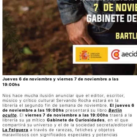
Jueves 6 de noviembre y viernes 7 de noviembre a las
19:00hs
Nos hace mucha ilusión anunciar que el editor, escritor,
músico y crítico cultural Servando Rocha estará en la
librería el segundo fin de semana de noviembre.
El jueves 6
de noviembre a las 19:00hs
presentará su libro
Berlín
oculto
. El
viernes 7 de noviembre a las 19:00hs
traerá a la
librería su ya mítico
Gabinete de Curiosidades
, en el que
compartirá su universo y el de la sociedad secreta/editorial
La Felguera
a través de rarezas, fetiches y objetos
maravillosos con significados especiales y potencias