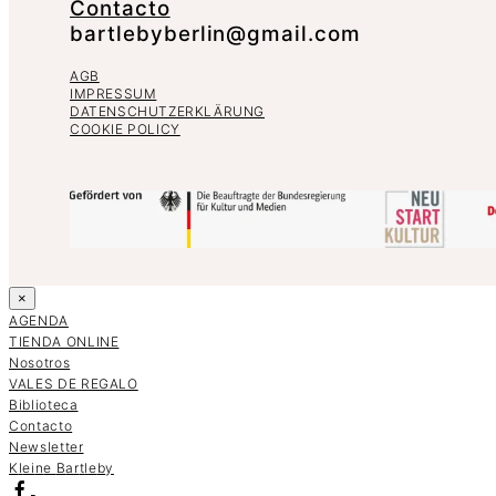
Contacto
bartlebyberlin@gmail.com
AGB
IMPRESSUM
DATENSCHUTZERKLÄRUNG
COOKIE POLICY
×
AGENDA
TIENDA ONLINE
Nosotros
VALES DE REGALO
Biblioteca
Contacto
Newsletter
K
l
e
i
n
e
B
a
r
t
l
e
b
y