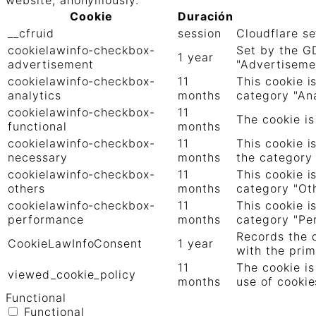
website, anonymously.
Cookie
Duración
__cfruid
session
Cloudflare se
cookielawinfo-checkbox-
Set by the GD
1 year
advertisement
"Advertiseme
cookielawinfo-checkbox-
11
This cookie i
analytics
months
category "Ana
cookielawinfo-checkbox-
11
The cookie is
functional
months
cookielawinfo-checkbox-
11
This cookie i
necessary
months
the category
cookielawinfo-checkbox-
11
This cookie i
others
months
category "Oth
cookielawinfo-checkbox-
11
This cookie i
performance
months
category "Pe
Records the d
CookieLawInfoConsent
1 year
with the prim
11
The cookie is
viewed_cookie_policy
months
use of cookie
Functional
Functional