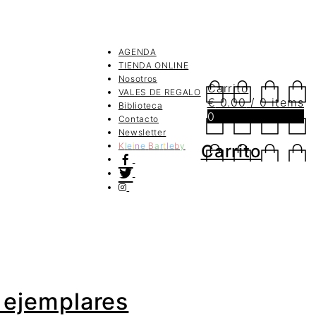
AGENDA
TIENDA ONLINE
Nosotros
Carrito
VALES DE REGALO
€
0.00
/ 0 items
Biblioteca
0
Contacto
Newsletter
K
l
e
i
n
e
B
a
r
t
l
e
b
y
Carrito
e ejemplares