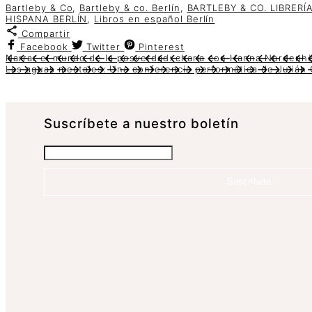
Bartleby & Co
,
Bartleby & co. Berlín
,
BARTLEBY & CO. LIBRERÍ
HISPANA BERLÍN
,
Libros en español Berlín
Compartir
Facebook
Twitter
Pinterest
Narrar el mundo de la posverdad: charla con Hanna Nordenhö
Las aguas mentales: Una conferencia performática de Julián 
Suscrí­bete a nuestro boletín
Suscríbete