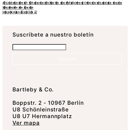
¡Tú decides! Show solidario de Mujeres Improvisadas para
Women in Exile
Imaginar Berlín 2
Suscrí­bete a nuestro boletín
Suscríbete
Bartleby & Co.
Boppstr. 2 - 10967 Berlín
U8 Schönleinstraße
U8 U7 Hermannplatz
Ver mapa