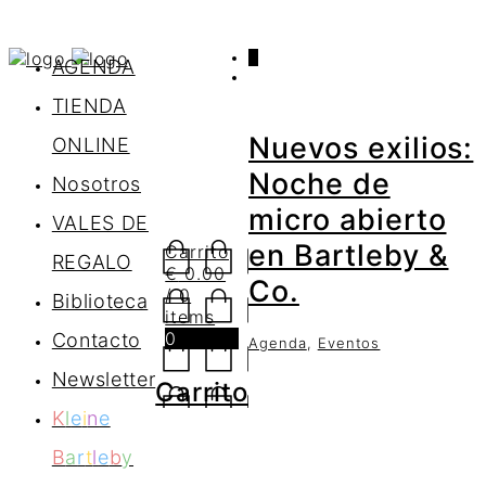
0
AGENDA
TIENDA
Nuevos exilios:
ONLINE
Noche de
Nosotros
micro abierto
VALES DE
en Bartleby &
Carrito
REGALO
€
0.00
Co.
/ 0
Biblioteca
items
0
Contacto
Agenda
,
Eventos
Newsletter
Carrito
K
l
e
i
n
e
B
a
r
t
l
e
b
y