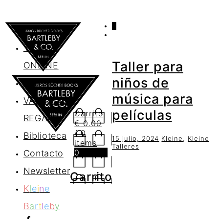
0
AGENDA
TIENDA
Taller para
ONLINE
niños de
Nosotros
música para
VALES DE
películas
Carrito
REGALO
€
0.00
/ 0
Biblioteca
15 julio, 2024
Kleine
,
Kleine
items
Talleres
0
Contacto
Newsletter
Carrito
K
l
e
i
n
e
B
a
r
t
l
e
b
y