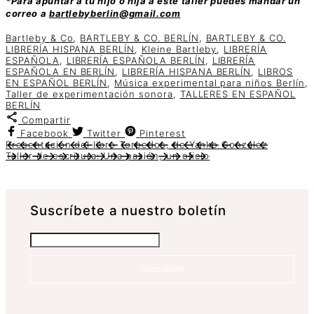
*Para apuntar a tu hijo o hija a este taller puedes mandar un
correo a
bartlebyberlin@gmail.com
Bartleby & Co
,
BARTLEBY & CO. BERLÍN
,
BARTLEBY & CO.
LIBRERÍA HISPANA BERLÍN
,
Kleine Bartleby
,
LIBRERÍA
ESPAÑOLA
,
LIBRERÍA ESPAÑOLA BERLÍN
,
LIBRERÍA
ESPAÑOLA EN BERLÍN
,
LIBRERÍA HISPANA BERLÍN
,
LIBROS
EN ESPAÑOL BERLÍN
,
Música experimental para niños Berlín
,
Taller de experimentación sonora
,
TALLERES EN ESPAÑOL
BERLÍN
Compartir
Facebook
Twitter
Pinterest
Presentación del libro Torpedos, de Yanko González
Taller de escritura: Una pasión, un oficio
Suscrí­bete a nuestro boletín
Suscríbete