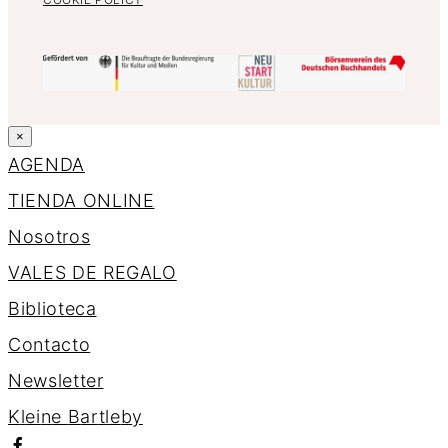
×
AGENDA
TIENDA ONLINE
Nosotros
VALES DE REGALO
Biblioteca
Contacto
Newsletter
K
l
e
i
n
e
B
a
r
t
l
e
b
y