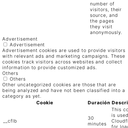
number of
visitors, their
source, and
the pages
they visit
anonymously.
Advertisement
Advertisement
Advertisement cookies are used to provide visitors
with relevant ads and marketing campaigns. These
cookies track visitors across websites and collect
information to provide customized ads.
Others
Others
Other uncategorized cookies are those that are
being analyzed and have not been classified into a
category as yet.
Cookie
Duración
Descr
This c
is use
30
__cflb
Cloudf
minutes
for loa