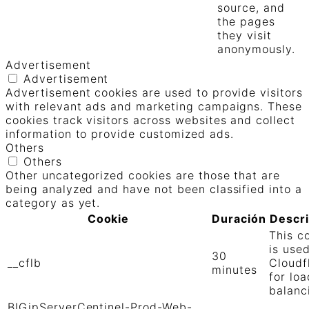
source, and
the pages
they visit
anonymously.
Advertisement
Advertisement
Advertisement cookies are used to provide visitors
with relevant ads and marketing campaigns. These
cookies track visitors across websites and collect
information to provide customized ads.
Others
Others
Other uncategorized cookies are those that are
being analyzed and have not been classified into a
category as yet.
Cookie
Duración
Descr
This c
is use
30
__cflb
Cloudf
minutes
for loa
balanc
BIGipServerCentinel-Prod-Web-