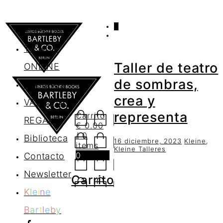
0
AGENDA
TIENDA
Taller de teatro
ONLINE
de sombras,
Nosotros
crea y
VALES DE
representa
Carrito
REGALO
€
0.00
/ 0
Biblioteca
16 diciembre, 2023
Kleine
,
items
Kleine Talleres
0
Contacto
Newsletter
Carrito
K
l
e
i
n
e
B
a
r
t
l
e
b
y