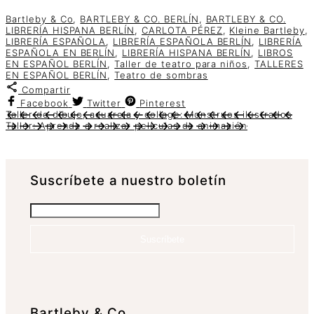
Bartleby & Co
,
BARTLEBY & CO. BERLÍN
,
BARTLEBY & CO.
LIBRERÍA HISPANA BERLÍN
,
CARLOTA PÉREZ
,
Kleine Bartleby
,
LIBRERÍA ESPAÑOLA
,
LIBRERÍA ESPAÑOLA BERLÍN
,
LIBRERÍA
ESPAÑOLA EN BERLÍN
,
LIBRERÍA HISPANA BERLÍN
,
LIBROS
EN ESPAÑOL BERLÍN
,
Taller de teatro para niños
,
TALLERES
EN ESPAÑOL BERLÍN
,
Teatro de sombras
Compartir
Facebook
Twitter
Pinterest
Taller de dibujo, acuarela y collage: Monstruos ilustrados
Taller: Aprende a realizar películas de animación
Suscrí­bete a nuestro boletín
Suscríbete
Bartleby & Co.