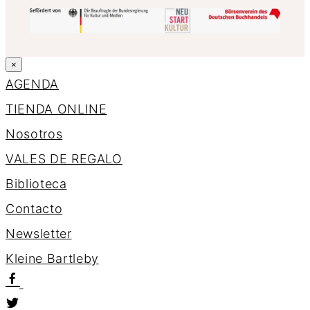
×
AGENDA
TIENDA ONLINE
Nosotros
VALES DE REGALO
Biblioteca
Contacto
Newsletter
K
l
e
i
n
e
B
a
r
t
l
e
b
y