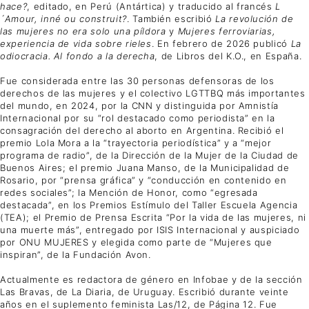
hace?
, editado, en Perú (Antártica) y traducido al francés
L
´Amour, inné ou construit?
. También escribió
La revolución de
las mujeres no era solo una píldora
y
Mujeres ferroviarias,
experiencia de vida sobre rieles
. En febrero de 2026 publicó
La
odiocracia. Al fondo a la derecha
, de Libros del K.O., en España.
Fue considerada entre las 30 personas defensoras de los
derechos de las mujeres y el colectivo LGTTBQ más importantes
del mundo, en 2024, por la CNN y distinguida por Amnistía
Internacional por su “rol destacado como periodista” en la
consagración del derecho al aborto en Argentina. Recibió el
premio Lola Mora a la “trayectoria periodística” y a “mejor
programa de radio”, de la Dirección de la Mujer de la Ciudad de
Buenos Aires; el premio Juana Manso, de la Municipalidad de
Rosario, por “prensa gráfica” y “conducción en contenido en
redes sociales”; la Mención de Honor, como “egresada
destacada”, en los Premios Estímulo del Taller Escuela Agencia
(TEA); el Premio de Prensa Escrita “Por la vida de las mujeres, ni
una muerte más”, entregado por ISIS Internacional y auspiciado
por ONU MUJERES y elegida como parte de “Mujeres que
inspiran”, de la Fundación Avon.
Actualmente es redactora de género en Infobae y de la sección
Las Bravas, de La Diaria, de Uruguay. Escribió durante veinte
años en el suplemento feminista Las/12, de Página 12. Fue