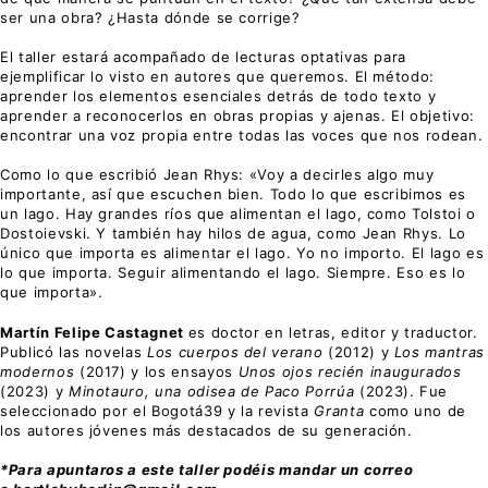
ser una obra? ¿Hasta dónde se corrige?
El taller estará acompañado de lecturas optativas para
ejemplificar lo visto en autores que queremos. El método:
aprender los elementos esenciales detrás de todo texto y
aprender a reconocerlos en obras propias y ajenas. El objetivo:
encontrar una voz propia entre todas las voces que nos rodean.
Como lo que escribió Jean Rhys: «Voy a decirles algo muy
importante, así que escuchen bien. Todo lo que escribimos es
un lago. Hay grandes ríos que alimentan el lago, como Tolstoi o
Dostoievski. Y también hay hilos de agua, como Jean Rhys. Lo
único que importa es alimentar el lago. Yo no importo. El lago es
lo que importa. Seguir alimentando el lago. Siempre. Eso es lo
que importa».
Martín Felipe Castagnet
es doctor en letras, editor y traductor.
Publicó las novelas
Los cuerpos del verano
(2012) y
Los mantras
modernos
(2017) y los ensayos
Unos ojos recién inaugurados
(2023) y
Minotauro, una odisea de Paco Porrúa
(2023). Fue
seleccionado por el Bogotá39 y la revista
Granta
como uno de
los autores jóvenes más destacados de su generación.
*Para apuntaros a este taller podéis mandar un correo