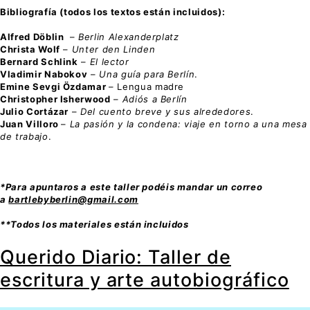
Bibliografía (todos los textos están incluidos):
Alfred Döblin
–
Berlin Alexanderplatz
Christa Wolf
–
Unter den Linden
Bernard Schlink
–
El lector
Vladimir Nabokov
–
Una guía para Berlín
.
Emine Sevgi Özdamar
– Lengua madre
Christopher Isherwood
–
Adiós a Berlín
Julio Cortázar
–
Del cuento breve y sus alrededores
.
Juan Villoro
–
La pasión y la condena: viaje en torno a una mesa
de trabajo
.
*Para apuntaros a este taller podéis mandar un correo
a
bartlebyberlin@gmail.com
**Todos los materiales están incluidos
Querido Diario: Taller de
escritura y arte autobiográfico