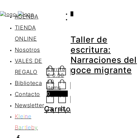
0
AGENDA
TIENDA
Taller de
ONLINE
escritura:
Nosotros
Narraciones del
VALES DE
goce migrante
Carrito
REGALO
€
0.00
/ 0
Biblioteca
items
0
Contacto
Newsletter
Carrito
K
l
e
i
n
e
B
a
r
t
l
e
b
y