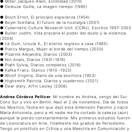
● Miller Jacques-Alain, Extimidad (2010)
● Deleuze Guille, La imagen-tiempo (1985)
● Bloch Ernst, El principio esperanza (1954)
● Boym Svetlana, El futuro de la nostalgia (2001)
● Cybernetic Culture Research Unit (CCRU), Escritos 1997-2003
● Butler Judith, Vida precaria el poder del duelo y la violencia
(2004)
● Le Guin, Ursula K., El eterno regreso a casa (1985)
● Piercy Margue, Mujer al borde del tiempo (2020)
● Pizarnik Alejandra, Diarios (2003)
● Nin Anaïs, Diarios (1931–1974)
● Plath Sylvia, Diarios completos (2016)
● Kafka Franz, Diarios (1910 -1923)
● Woolf Virginia, Diario de una escritora (1953)
● Highsmith Patricia, Diarios y cuadernos (2021)
● Dear diary, Arfin Lesley (2008)
Andrea Córdova Pellicer
. Mi nombre es Andrea, vengo del Sur
Cono Sur y vivo en Berlín. Nací el 2 de noviembre, Día de todos
los Muertos; fecha en que dejó esta dimensión Pasolini y nació
María Antonieta, pero a mí nadie me ha cortado la cabeza (aún)
aunque la pierdo constantemente. Mis primeros estudios fueron
de Licenciatura en Arte, finalmente me gradué de Periodismo.
Tengo un postítulo en Crítica y una Maestría en Comunicación y