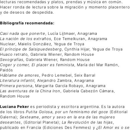
lecturas recomendadas y platos, prendas y música en común.
Hacer ronda de lectura sobre la migración y momento placentero
y de deseos de despedida.
Bibliografía recomendada:
Casi nada que ponerte
, Lucía Lijtmaer, Anagrama
La nación de los extraños
, Ece Temelkuran, Anagrama
Nuclear
, Maielis González, Yegua de Troya
El príncipe de Salsipuedesberg
, Cynthia Hijar, Yegua de Troya
Huaco retrat
o, Gabriela Wiener, Random House
Sexografías
, Gabriela Wiener, Random House
Coger y comer, El placer es feminista
, María del Mar Ramón,
Paidós
Háblame de amores
, Pedro Lemebel, Seix Barral
Literatura infantil
, Alejandro Zambra, Anagrama
Primera persona
, Margarita García Robayo, Anagrama
Las aventuras de la China Iron
, Gabriela Cabezón Cámara,
Random House
Luciana Peker
es periodista y escritora argentina. Es la autora
de los libros
Putita Golosa, por un feminismo del goce
(Editorial
Galerna);
Sexteame, amor y sexo en la era de las mujeres
deseantes
, (Editorial Planeta);
La Revolución de las hijas
,
publicado en Francia (Ediciones Des Femmes) y
¿El Amor es o se