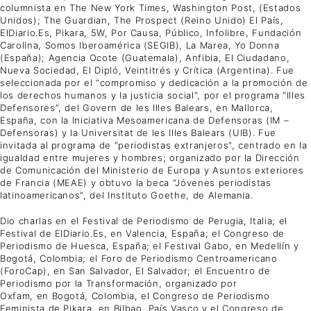
columnista en The New York Times, Washington Post, (Estados
Unidos); The Guardian, The Prospect (Reino Unido) El País,
ElDiario.Es, Pikara, 5W, Por Causa, Público, Infolibre, Fundación
Carolina, Somos Iberoamérica (SEGIB), La Marea, Yo Donna
(España); Agencia Ocote (Guatemala), Anfibia, El Ciudadano,
Nueva Sociedad, El Dipló, Veintitrés y Crítica (Argentina). Fue
seleccionada por el “compromiso y dedicación a la promoción de
los derechos humanos y la justicia social”, por el programa “Illes
Defensores”, del Govern de les Illes Balears, en Mallorca,
España, con la Iniciativa Mesoamericana de Defensoras (IM –
Defensoras) y la Universitat de les Illes Balears (UIB). Fue
invitada al programa de “periodistas extranjeros”, centrado en la
igualdad entre mujeres y hombres; organizado por la Dirección
de Comunicación del Ministerio de Europa y Asuntos exteriores
de Francia (MEAE) y obtuvo la beca “Jóvenes periodistas
latinoamericanos”, del Instituto Goethe, de Alemania.
Dio charlas en el Festival de Periodismo de Perugia, Italia; el
Festival de ElDiario.Es, en Valencia, España; el Congreso de
Periodismo de Huesca, España; el Festival Gabo, en Medellín y
Bogotá, Colombia; el Foro de Periodismo Centroamericano
(ForoCap), en San Salvador, El Salvador; el Encuentro de
Periodismo por la Transformación, organizado por
Oxfam, en Bogotá, Colombia, el Congreso de Periodismo
Feminista de Pikara, en Bilbao, País Vasco y el Congreso de