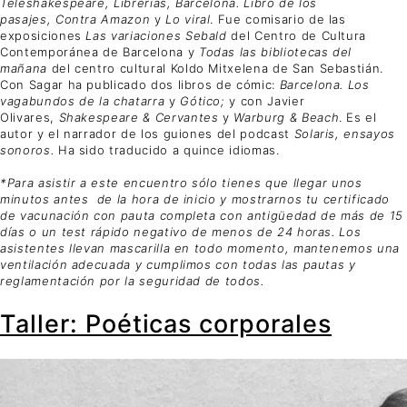
Teleshakespeare, Librerías, Barcelona. Libro de los
pasajes,
Contra Amazon
y
Lo viral
. Fue comisario de las
exposiciones
Las variaciones Sebald
del Centro de Cultura
Contemporánea de Barcelona y
Todas las bibliotecas del
mañana
del centro cultural Koldo Mitxelena de San Sebastián.
Con Sagar ha publicado dos libros de cómic:
Barcelona. Los
vagabundos de la chatarra
y
Gótico;
y con Javier
Olivares,
Shakespeare & Cervantes
y
Warburg & Beach
. Es el
autor y el narrador de los guiones del podcast
Solaris, ensayos
sonoros.
Ha sido traducido a quince idiomas.
*Para asistir a este encuentro sólo tienes que llegar unos
minutos antes de la hora de inicio y mostrarnos tu certificado
de vacunación con pauta completa con antigüedad de más de 15
días o un test rápido negativo de menos de 24 horas. Los
asistentes llevan mascarilla en todo momento, mantenemos una
ventilación adecuada y cumplimos con todas las pautas y
reglamentación por la seguridad de todos.
Taller: Poéticas corporales