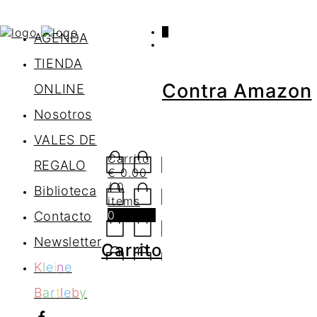
0
AGENDA
TIENDA
Contra Amazon
ONLINE
Nosotros
VALES DE
Carrito
REGALO
€
0.00
/ 0
Biblioteca
items
0
Contacto
Newsletter
Carrito
K
l
e
i
n
e
B
a
r
t
l
e
b
y