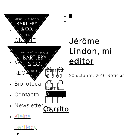
0
AGENDA
TIENDA
Jérôme
ONLINE
Lindon, mi
Nosotros
editor
VALES DE
Carrito
REGALO
20 octubre, 2016
Noticias
€
0.00
/ 0
Biblioteca
items
0
Contacto
Newsletter
Carrito
K
l
e
i
n
e
B
a
r
t
l
e
b
y