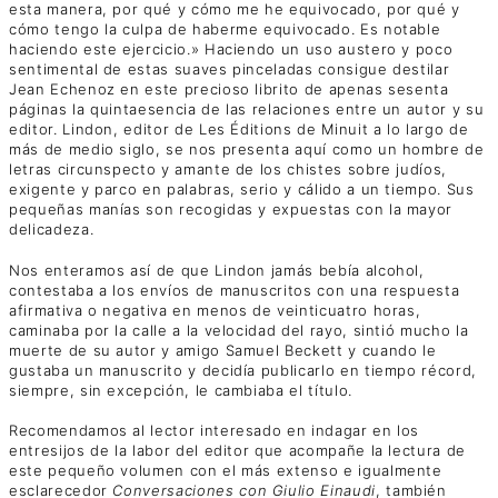
esta manera, por qué y cómo me he equivocado, por qué y
cómo tengo la culpa de haberme equivocado. Es notable
haciendo este ejercicio.» Haciendo un uso austero y poco
sentimental de estas suaves pinceladas consigue destilar
Jean Echenoz en este precioso librito de apenas sesenta
páginas la quintaesencia de las relaciones entre un autor y su
editor. Lindon, editor de Les Éditions de Minuit a lo largo de
más de medio siglo, se nos presenta aquí como un hombre de
letras circunspecto y amante de los chistes sobre judíos,
exigente y parco en palabras, serio y cálido a un tiempo. Sus
pequeñas manías son recogidas y expuestas con la mayor
delicadeza.
Nos enteramos así de que Lindon jamás bebía alcohol,
contestaba a los envíos de manuscritos con una respuesta
afirmativa o negativa en menos de veinticuatro horas,
caminaba por la calle a la velocidad del rayo, sintió mucho la
muerte de su autor y amigo Samuel Beckett y cuando le
gustaba un manuscrito y decidía publicarlo en tiempo récord,
siempre, sin excepción, le cambiaba el título.
Recomendamos al lector interesado en indagar en los
entresijos de la labor del editor que acompañe la lectura de
este pequeño volumen con el más extenso e igualmente
esclarecedor
Conversaciones con Giulio Einaudi
, también