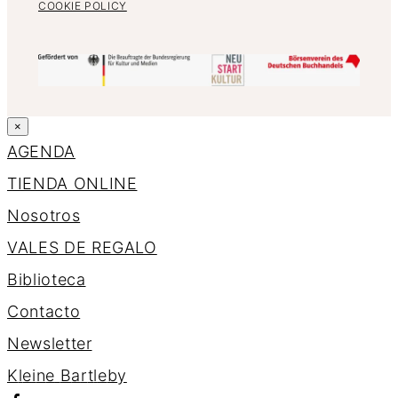
COOKIE POLICY
×
AGENDA
TIENDA ONLINE
Nosotros
VALES DE REGALO
Biblioteca
Contacto
Newsletter
K
l
e
i
n
e
B
a
r
t
l
e
b
y