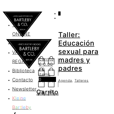
0
AGENDA
TIENDA
Taller:
ONLINE
Educación
Nosotros
sexual para
VALES DE
madres y
Carrito
REGALO
€
0.00
padres
/ 0
Biblioteca
items
0
Contacto
Agenda
,
Talleres
Newsletter
Carrito
K
l
e
i
n
e
B
a
r
t
l
e
b
y