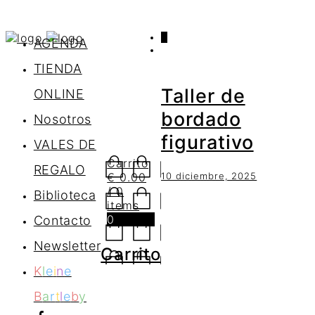
0
AGENDA
TIENDA
Taller de
ONLINE
bordado
Nosotros
figurativo
VALES DE
Carrito
REGALO
10 diciembre, 2025
€
0.00
/ 0
Biblioteca
items
0
Contacto
Newsletter
Carrito
K
l
e
i
n
e
B
a
r
t
l
e
b
y