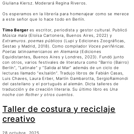
Giuliana Kiersz. Moderará Regina Riveros.
Os esperamos en la librería para homenajear como se merece
a este señor que lo hace todo en Berlín.
Timo Berger
es escritor, periodista y gestor cultural. Publicó
Música mala
(Eloísa Cartonera, Buenos Aires, 2022) y
Extramuros. poemas públicos
(Lupi y Ediciones Zoográficas,
Sestao y Madrid, 2018). Como compilador
Voces periféricas.
Poetas latinoamericanos en Alemania
(Ediciones
Equidistantes, Buenos Aires y Londres, 2023). Fundó junto
con otros, varios festivales de literatura como “Barrio (Bairro)
Berlín”, “Latinale” y “Salida al Mar” además de un ciclo de
lecturas llamado “ex/salón”. Tradujo libros de Fabián Casas,
Luis Chaves, Laura Erber, Martín Gambarotta, SergioRaimondi
del castellano y el portugués al alemán. Dicta talleres de
traducción y de creación literaria. Su último libro es
Una
noche con Rother y otros cuentos
.
Taller de costura y reciclaje
creativo
28 octubre, 2025