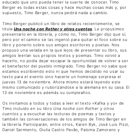
educado que uno pueda tener la suerte de conocer. Timo
Berger es todas estas cosas y hace muchas cosas más y, por
supuesto, Timo Berger, nunca pedirá nada a cambio.
Timo Berger publicó un libro de relatos recientemente, se
titula
Una noche con Rother y otros cuentos
. Le propusimos
presentarlo en la librería, y cómo no, Timo Berger dijo que sí,
pero por el camino se las ingenió para quitar el foco sobre su
libro y ponerlo sobre sus amigos escritores y poetas. Nos
propuso una velada en la que lejos de presentar su libro, sus
amigos leerían sus propios textos y poemas. Timo volvió a
hacerlo, no podía dejar escapar la oportunidad de volver a ser
el benefactor del pueblo inmigrado. Timo Berger no sabe que
estamos escribiendo esto ni que hemos decidido no usar su
texto para el evento sino hacerle un homenaje sorpresa el
jueves 13 de noviembre. Ahora mismo estará leyendo este
mismo comunicado y ruborizándose a la alemana en su casa. El
13 de noviembre es además su cumpleaños.
Os invitamos a todos y todas a leer el texto «Kafka y yo» de
Timo incluido en su libro
Una noche con Rother y otros
cuentos
y a escuchar las lecturas de poemas y textos y
también las conversaciones de los amigos de Timo Berger en
la librería. Participarán, entre otros, Karen Byk, José Luis Pizzi,
Daniel Sarmiento, Giulia Castro Pavão, Paloma Zamorano y