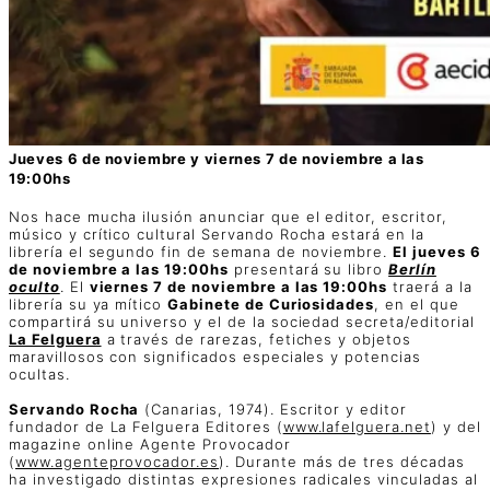
Jueves 6 de noviembre y viernes 7 de noviembre a las
19:00hs
Nos hace mucha ilusión anunciar que el editor, escritor,
músico y crítico cultural Servando Rocha estará en la
librería el segundo fin de semana de noviembre.
El jueves 6
de noviembre a las 19:00hs
presentará su libro
Berlín
oculto
. El
viernes 7 de noviembre a las 19:00hs
traerá a la
librería su ya mítico
Gabinete de Curiosidades
, en el que
compartirá su universo y el de la sociedad secreta/editorial
La Felguera
a través de rarezas, fetiches y objetos
maravillosos con significados especiales y potencias
ocultas.
Servando Rocha
(Canarias, 1974). Escritor y editor
fundador de La Felguera Editores (
www.lafelguera.net
) y del
magazine online Agente Provocador
(
www.agenteprovocador.es
). Durante más de tres décadas
ha investigado distintas expresiones radicales vinculadas al