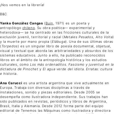
¡Nos vemos en la librería!
B&C
Yanko González Cangas
(
Buin
, 1971) es un poeta y
antropólogo
chileno
. Su obra poética— experimental y
heterodoxa— se ha centrado en las fricciones culturales de la
exclusión juvenil, territorial y racial (
Metales Pesados
,
Alto Volta
)
y la muerte por mano propia (
Elábuga
). Una de sus últimas obras
(
Torpedos
) es un singular libro de poesía documental, objetual,
visual y textual que aborda las arbitrariedades y absurdos de los
sistemas educativos. Junto a ello, ha publicado reconocidos
libros en el ámbito de la antropología histórica y los estudios
culturales, como
Los más ordenaditos. Fascismo y juventud en la
dictadura de Pinochet
y
El agua verde del idiota. Erratas: cultura
e historia
.
Ana Carucci
es una artista argentina que vive actualmente en
Europa. Trabaja con diversas disciplinas a través de
instalaciones, sonido y piezas editoriales. Desde 2005 se
desempeña como ilustradora independiente. Sus trabajos han
sido publicados en revistas, periódicos y libros de Argentina,
Brasil, Italia y Alemania. Desde 2012 forma parte del equipo
editorial de Tenemos las Máquinas como ilustradora y directora