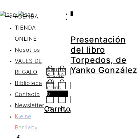
0
AGENDA
TIENDA
Presentación
ONLINE
del libro
Nosotros
Torpedos, de
VALES DE
Yanko González
Carrito
REGALO
€
0.00
/ 0
Biblioteca
items
0
Contacto
Newsletter
Carrito
K
l
e
i
n
e
B
a
r
t
l
e
b
y