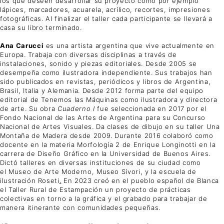
los que deseen desarrollar su proyecto como por ejemplo
lápices, marcadores, acuarela, acrílico, recortes, impresiones
fotográficas. Al finalizar el taller cada participante se llevará a
casa su libro terminado.
Ana Carucci
es una artista argentina que vive actualmente en
Europa. Trabaja con diversas disciplinas a través de
instalaciones, sonido y piezas editoriales. Desde 2005 se
desempeña como ilustradora independiente. Sus trabajos han
sido publicados en revistas, periódicos y libros de Argentina,
Brasil, Italia y Alemania. Desde 2012 forma parte del equipo
editorial de Tenemos las Máquinas como ilustradora y directora
de arte. Su obra
Cuaderno I
fue seleccionada en 2017 por el
Fondo Nacional de las Artes de Argentina para su Concurso
Nacional de Artes Visuales. Da clases de dibujo en su taller Una
Montaña de Madera desde 2009. Durante 2016 colaboró como
docente en la materia Morfología 2 de Enrique Longinotti en la
carrera de Diseño Gráfico en la Universidad de Buenos Aires.
Dictó talleres en diversas instituciones de su ciudad como
el Museo de Arte Moderno, Museo Sívori, y la escuela de
ilustración Roseti
.
En 2023 creó en el pueblo español de Blanca
el Taller Rural de Estampación un proyecto de prácticas
colectivas en torno a la gráfica y el grabado para trabajar de
manera itinerante con comunidades pequeñas.