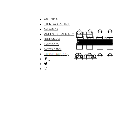
AGENDA
TIENDA ONLINE
Nosotros
Carrito
VALES DE REGALO
€
0.00
/ 0 items
Biblioteca
0
Contacto
Newsletter
K
l
e
i
n
e
B
a
r
t
l
e
b
y
Carrito