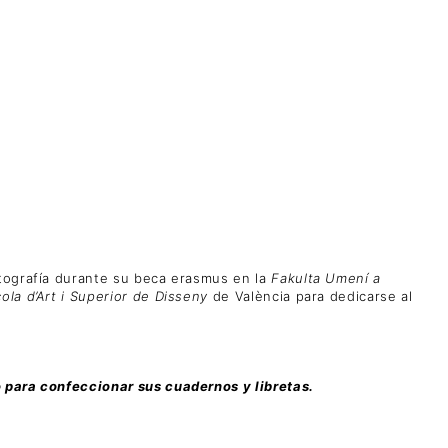
otografía durante su beca erasmus en la
Fakulta Umení a
ola d’Art i Superior de Disseny
de València para dedicarse al
o para confeccionar sus cuadernos y libretas.