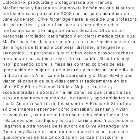
Colodenko, producida y protagonizada por Frances
MacDormand y basada en una novela homónima que la autora
norteamericana publicó en 2008 con un guión adaptado por
Jane Anderson.
Olive Kitteridge
narra la vida de una profesora
de matemáticas y de su familia en un pequeño pueblo
norteamericano a lo largo de varias décadas. Olive es un
personaje arrollador, carismático y en cierta medida cruel que
MacDormand borda y que condensa a la perfección la esencia
de la figura de la madre compleja, distante, inteligente y
sarcástica. Un personaje que muchas veces provoca rechazo
pero al que no podemos evitar tomar cariño. Strout es muy
hábil poniendo sobre la mesa las contradicciones de esa
generación de mujeres que nacieron y crecieron en medio de
la dureza de la América de la Depresión y el Dust Bowl y que
vieron el paisaje de sus vidas cambiar radicalmente en los
años 50 y 60 en Estados Unidos. Mujeres fuertes y
acostumbradas a sobrevivir a mil penurias que criaron a sus
hijos en ese nuevo mundo de libertades y oportunidades que
fue la América soñada de los sesenta. A Elisabeth Strout no
sólo le interesa entender cómo pensaban, sentían y vivían
esas mujeres, sino que le interesa mucho cómo fueron las
relaciones con sus hijos y en sus matrimonios. Y así es como
llegamos a otra novela de la autora de
Olive Kitteridge
:
Me
llamo Lucy Barton
es una obra de una extensión razonable
que condensa en los cinco días en los que transcurre la