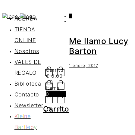
0
AGENDA
TIENDA
Me llamo Lucy
ONLINE
Barton
Nosotros
VALES DE
1 enero, 2017
Carrito
REGALO
€
0.00
/ 0
Biblioteca
items
0
Contacto
Newsletter
Carrito
K
l
e
i
n
e
B
a
r
t
l
e
b
y