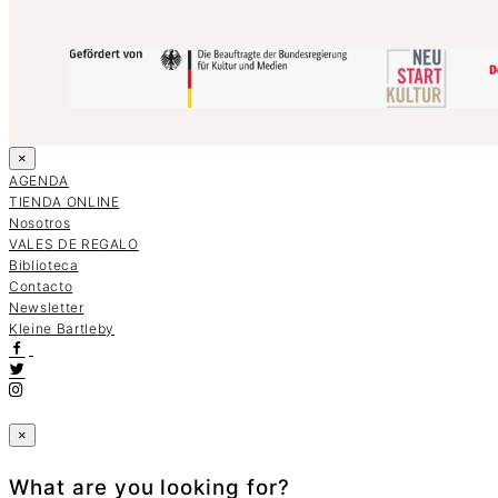
×
AGENDA
TIENDA ONLINE
Nosotros
VALES DE REGALO
Biblioteca
Contacto
Newsletter
K
l
e
i
n
e
B
a
r
t
l
e
b
y
×
What are you looking for?