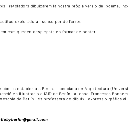
apis i retoladors dibuixarem la nostra pròpia versió del poema, in
’actitud exploradora i sense por de l’error.
rarem com queden desplegats en format de pòster.
 còmics establerta a Berlín. Llicenciada en Arquitectura (Universit
ió en il·lustració a l’AID de Berlín i a l’espai Francesca Bonne
Catescola de Berlín i és professora de dibuix i expressió gràfica a
 bartlebyberlin@gmail.com