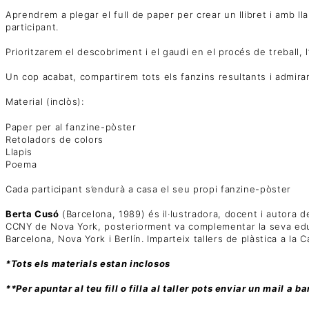
Aprendrem a plegar el full de paper per crear un llibret i amb ll
participant.
Prioritzarem el descobriment i el gaudi en el procés de treball, l
Un cop acabat, compartirem tots els fanzins resultants i admi
Material (inclòs):
Paper per al fanzine-pòster
Retoladors de colors
Llapis
Poema
Cada participant s’endurà a casa el seu propi fanzine-pòster
Berta Cusó
(Barcelona, 1989) és il·lustradora, docent i autora de
CCNY de Nova York, posteriorment va complementar la seva educac
Barcelona, Nova York i Berlín. Imparteix tallers de plàstica a la 
*Tots els materials estan inclosos
**Per apuntar al teu fill o filla al taller pots enviar un mail a