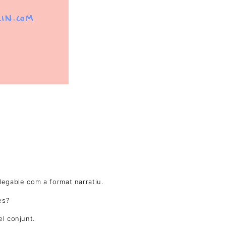
plegable com a format narratiu.
ès?
l conjunt.