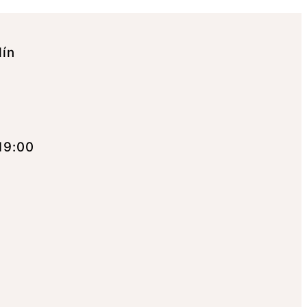
lín
19:00