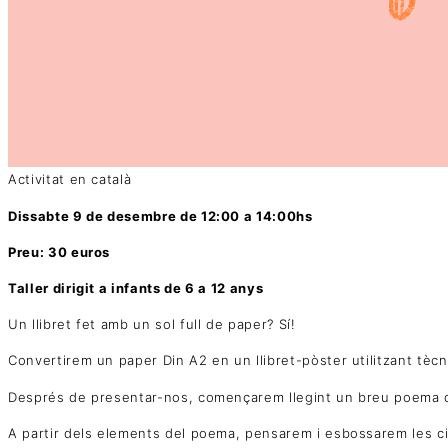
Activitat en català
Dissabte 9 de desembre de 12:00 a 14:00hs
Preu: 30 euros
Taller dirigit a infants de 6 a 12 anys
Un llibret fet amb un sol full de paper? Sí!
Convertirem un paper Din A2 en un llibret-pòster utilitzant tècn
Després de presentar-nos, començarem llegint un breu poema d
A partir dels elements del poema, pensarem i esbossarem les ci