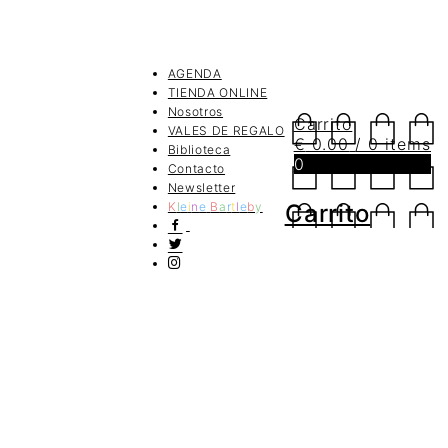
AGENDA
TIENDA ONLINE
Nosotros
Carrito
VALES DE REGALO
€
0.00
/ 0 items
Biblioteca
0
Contacto
Newsletter
K
l
e
i
n
e
B
a
r
t
l
e
b
y
Carrito