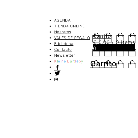
AGENDA
TIENDA ONLINE
Nosotros
Carrito
VALES DE REGALO
€
0.00
/ 0 items
Biblioteca
0
Contacto
Newsletter
K
l
e
i
n
e
B
a
r
t
l
e
b
y
Carrito