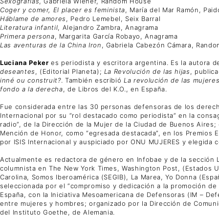
Sexografías
, Gabriela Wiener, Random House
Coger y comer, El placer es feminista
, María del Mar Ramón, Paid
Háblame de amores
, Pedro Lemebel, Seix Barral
Literatura infantil
, Alejandro Zambra, Anagrama
Primera persona
, Margarita García Robayo, Anagrama
Las aventuras de la China Iron
, Gabriela Cabezón Cámara, Rand
Luciana Peker
es periodista y escritora argentina. Es la autora d
deseantes
, (Editorial Planeta);
La Revolución de las hijas
, public
inné ou construit?
. También escribió
La revolución de las mujeres
fondo a la derecha
, de Libros del K.O., en España.
Fue considerada entre las 30 personas defensoras de los derech
Internacional por su “rol destacado como periodista” en la consag
radio”, de la Dirección de la Mujer de la Ciudad de Buenos Aires;
Mención de Honor, como “egresada destacada”, en los Premios Est
por ISIS Internacional y auspiciado por ONU MUJERES y elegida c
Actualmente es redactora de género en Infobae y de la sección L
columnista en The New York Times, Washington Post, (Estados Unid
Carolina, Somos Iberoamérica (SEGIB), La Marea, Yo Donna (España
seleccionada por el “compromiso y dedicación a la promoción de lo
España, con la Iniciativa Mesoamericana de Defensoras (IM – Defen
entre mujeres y hombres; organizado por la Dirección de Comunic
del Instituto Goethe, de Alemania.