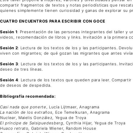
compartir fragmentos de textos y notas periodísticas que rescat
quienes simplemente tienen curiosidad y ganas de explorar su pr
CUATRO ENCUENTROS PARA ESCRIBIR CON GOCE
Sesión 1
: Presentación de las personas integrantes del taller y u
videos, recomendación de libros y links. Invitación a la primera 
Sesión 2
: Lectura de los textos de los y las participantes. Devol
viven con migrantes; de qué gozan las migrantes que antes viví
Sesión 3
: Lectura de los textos de los y las participantes. Invit
deseo de tres líneas.
Sesión 4
: Lectura de los textos que queden para leer. Comparti
de deseos de despedida.
Bibliografía recomendada:
Casi nada que ponerte
, Lucía Lijtmaer, Anagrama
La nación de los extraños
, Ece Temelkuran, Anagrama
Nuclear
, Maielis González, Yegua de Troya
El príncipe de Salsipuedesberg
, Cynthia Hijar, Yegua de Troya
Huaco retrat
o, Gabriela Wiener, Random House