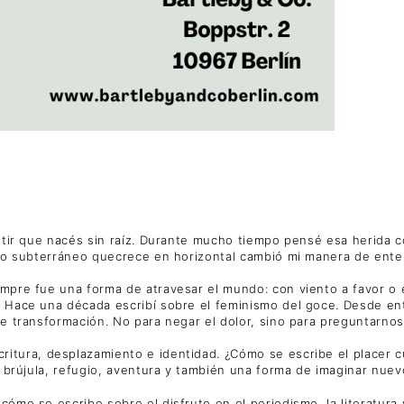
entir que nacés sin raíz. Durante mucho tiempo pensé esa herida 
allo subterráneo quecrece en horizontal cambió mi manera de ente
empre fue una forma de atravesar el mundo: con viento a favor o
. Hace una década escribí sobre el feminismo del goce. Desde ent
 de transformación. No para negar el dolor, sino para preguntar
ritura, desplazamiento e identidad. ¿Cómo se escribe el placer 
r brújula, refugio, aventura y también una forma de imaginar nuev
cómo se escribe sobre el disfrute en el periodismo, la literatur