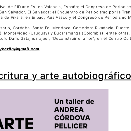
estival de ElDiario.Es, en Valencia, España; el Congreso de Period
an Salvador, El Salvador; el Encuentro de Periodismo por la Tra
 de Pikara, en Bilbao, País Vasco y el Congreso de Periodismo M
Rosario, Córdoba, Santa Fe, Mendoza, Comodoro Rivadavia, Puerto
erú); Montevideo (Uruguay) y Bucaramanga (Colombia), entre otras
ósofo Darío Sztajnszrajber, “Deconstruir el amor”, en el Centro Cul
byberlin@gmail.com
critura y arte autobiográfic