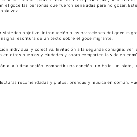
an el goce las personas que fueron señaladas para no gozar. Est
opia voz.
n sintético objetivo. Introducción a las narraciones del goce mig
consigna: escritura de un texto sobre el goce migrante.
ución individual y colectiva. Invitación a la segunda consigna: ver
an en otros pueblos y ciudades y ahora comparten la vida en com
ación a la última sesión: compartir una canción, un baile, un plat
r lecturas recomendadas y platos, prendas y música en común. Ha