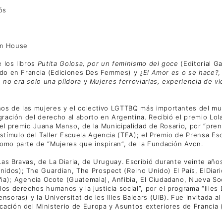
ós
om House
e los libros
Putita Golosa, por un feminismo del goce
(Editorial G
ado en Francia (Ediciones Des Femmes) y
¿El Amor es o se hace?
,
 no era solo una píldora
y
Mujeres ferroviarias, experiencia de vi
os de las mujeres y el colectivo LGTTBQ más importantes del mun
ración del derecho al aborto en Argentina. Recibió el premio Lola
 el premio Juana Manso, de la Municipalidad de Rosario, por “pren
ímulo del Taller Escuela Agencia (TEA); el Premio de Prensa Escr
omo parte de “Mujeres que inspiran”, de la Fundación Avon.
as Bravas, de La Diaria, de Uruguay. Escribió durante veinte año
os); The Guardian, The Prospect (Reino Unido) El País, ElDiario.
); Agencia Ocote (Guatemala), Anfibia, El Ciudadano, Nueva Socie
s derechos humanos y la justicia social”, por el programa “Illes 
soras) y la Universitat de les Illes Balears (UIB). Fue invitada a
ación del Ministerio de Europa y Asuntos exteriores de Francia 