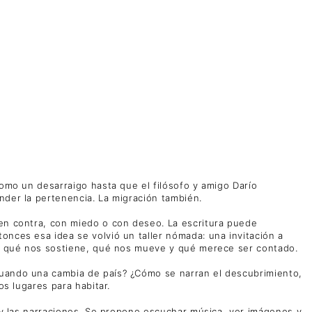
como un desarraigo hasta que el filósofo y amigo Darío
nder la pertenencia. La migración también.
 en contra, con miedo o con deseo. La escritura puede
onces esa idea se volvió un taller nómada: una invitación a
nos qué nos sostiene, qué nos mueve y qué merece ser contado.
cuando una cambia de país? ¿Cómo se narran el descubrimiento,
os lugares para habitar.
a y las narraciones. Se propone escuchar música, ver imágenes y