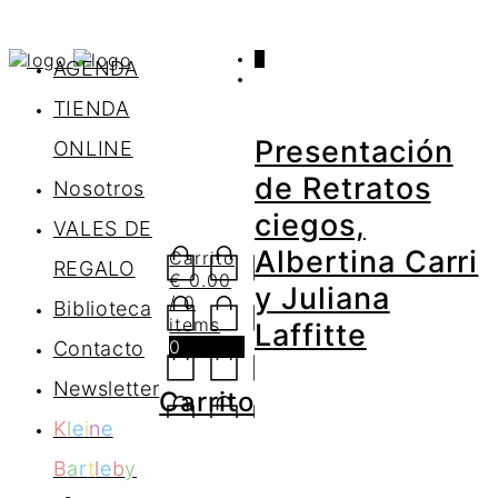
0
AGENDA
TIENDA
Presentación
ONLINE
de Retratos
Nosotros
ciegos,
VALES DE
Albertina Carri
Carrito
REGALO
€
0.00
y Juliana
/ 0
Biblioteca
items
Laffitte
0
Contacto
Newsletter
Carrito
K
l
e
i
n
e
B
a
r
t
l
e
b
y