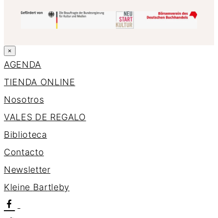
×
AGENDA
TIENDA ONLINE
Nosotros
VALES DE REGALO
Biblioteca
Contacto
Newsletter
K
l
e
i
n
e
B
a
r
t
l
e
b
y