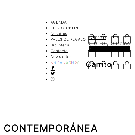
AGENDA
TIENDA ONLINE
Nosotros
Carrito
VALES DE REGALO
€
0.00
/ 0 items
Biblioteca
0
Contacto
Newsletter
K
l
e
i
n
e
B
a
r
t
l
e
b
y
Carrito
CA CONTEMPORÁNEA