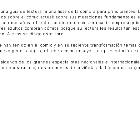
na guía de lectura ni una lista de la compra para principiantes. D
s sobre el cómic actual: sobre sus mutaciones fundamentales en
ce unos años, el lector adulto de cómics era casi siempre alguie
ores adultos compran cómics porque su lectura les resulta tan e
. A ellos se dirige este libro.
 han tenido en el cómic y en su reciente transformación temas co
uevo género negro, el tebeo como ensayo, la representación ext
r algunos de los grandes especialistas nacionales e internacionale
a de nuestras mejores promesas de la viñeta a la búsqueda conjunt