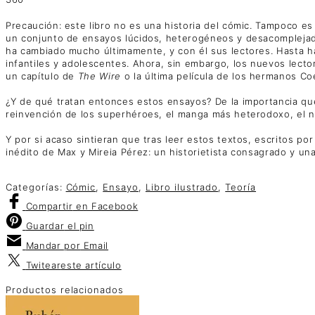
Precaución: este libro no es una historia del cómic. Tampoco es u
un conjunto de ensayos lúcidos, heterogéneos y desacomplejado
ha cambiado mucho últimamente, y con él sus lectores. Hasta ha
infantiles y adolescentes. Ahora, sin embargo, los nuevos lect
un capítulo de
The Wire
o la última película de los hermanos Coen
¿Y de qué tratan entonces estos ensayos? De la importancia que
reinvención de los superhéroes, el manga más heterodoxo, el n
Y por si acaso sintieran que tras leer estos textos, escritos po
inédito de Max y Mireia Pérez: un historietista consagrado y un
Categorías:
Cómic
,
Ensayo
,
Libro ilustrado
,
Teoría
Compartir
en Facebook
Guardar
el pin
Mandar por
Email
Twitear
este artículo
Productos relacionados