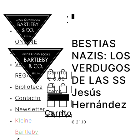
0
AGENDA
TIENDA
BESTIAS
ONLINE
Nosotros
NAZIS: LOS
VALES DE
VERDUGOS
Carrito
REGALO
DE LAS SS
€
0.00
/ 0
Biblioteca
Jesús
items
0
Contacto
Hernández
Newsletter
Carrito
K
l
e
i
n
e
€
21.10
B
a
r
t
l
e
b
y