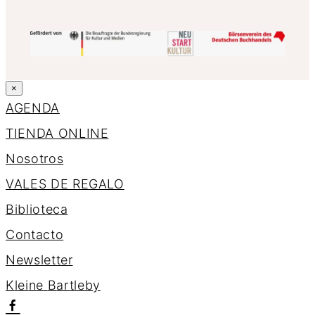
×
AGENDA
TIENDA ONLINE
Nosotros
VALES DE REGALO
Biblioteca
Contacto
Newsletter
K
l
e
i
n
e
B
a
r
t
l
e
b
y