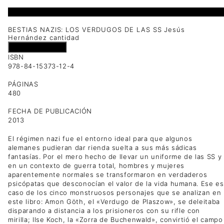
1 disponibles
BESTIAS NAZIS: LOS VERDUGOS DE LAS SS Jesús
Hernández cantidad
Añadir al carrito
ISBN
978-84-15373-12-4
PÁGINAS
480
FECHA DE PUBLICACIÓN
2013
El régimen nazi fue el entorno ideal para que algunos
alemanes pudieran dar rienda suelta a sus más sádicas
fantasías. Por el mero hecho de llevar un uniforme de las SS y
en un contexto de guerra total, hombres y mujeres
aparentemente normales se transformaron en verdaderos
psicópatas que desconocían el valor de la vida humana. Ese es
caso de los cinco monstruosos personajes que se analizan en
este libro: Amon Göth, el «Verdugo de Plaszow», se deleitaba
disparando a distancia a los prisioneros con su rifle con
mirilla; Ilse Koch, la «Zorra de Buchenwald», convirtió el campo