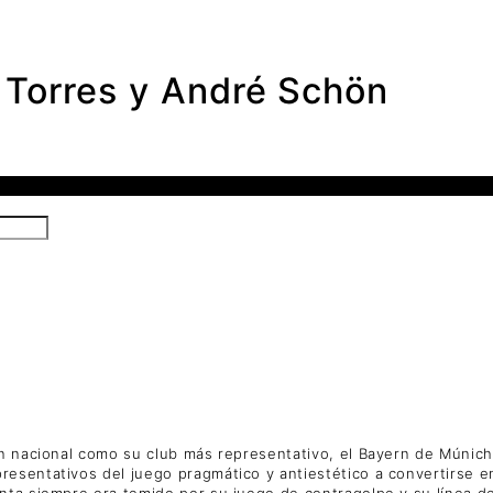
Torres y André Schön
ón nacional como su club más representativo, el Bayern de Múnic
resentativos del juego pragmático y antiestético a convertirse 
nta siempre era temido por su juego de contragolpe y su línea d