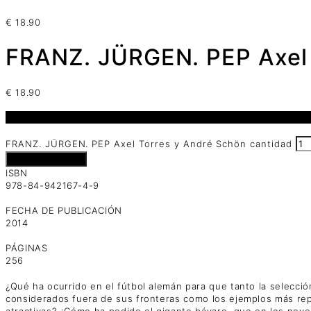
€
18.90
FRANZ. JÜRGEN. PEP Axel 
€
18.90
5 disponibles
FRANZ. JÜRGEN. PEP Axel Torres y André Schön cantidad
Añadir al carrito
ISBN
978-84-942167-4-9
FECHA DE PUBLICACIÓN
2014
PÁGINAS
256
¿Qué ha ocurrido en el fútbol alemán para que tanto la selecci
considerados fuera de sus fronteras como los ejemplos más rep
atractivas? ¿Cómo ha podido el gigante bávaro, que en los nove