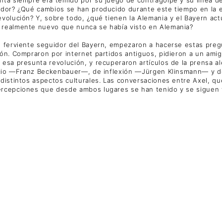
ador? ¿Qué cambios se han producido durante este tiempo en la e
evolución? Y, sobre todo, ¿qué tienen la Alemania y el Bayern ac
o realmente nuevo que nunca se había visto en Alemania?
, ferviente seguidor del Bayern, empezaron a hacerse estas pregu
ón. Compraron por internet partidos antiguos, pidieron a un amig
 esa presunta revolución, y recuperaron artículos de la prensa a
 inicio —Franz Beckenbauer—, de inflexión —Jürgen Klinsmann— y
distintos aspectos culturales. Las conversaciones entre Axel, qu
ercepciones que desde ambos lugares se han tenido y se siguen t