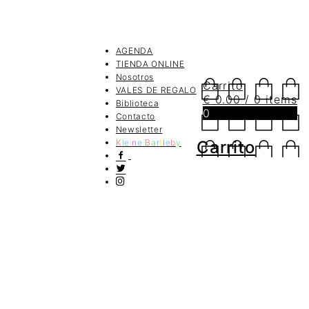
AGENDA
TIENDA ONLINE
Nosotros
Carrito
VALES DE REGALO
€
0.00
/ 0 items
Biblioteca
0
Contacto
Newsletter
K
l
e
i
n
e
B
a
r
t
l
e
b
y
Carrito