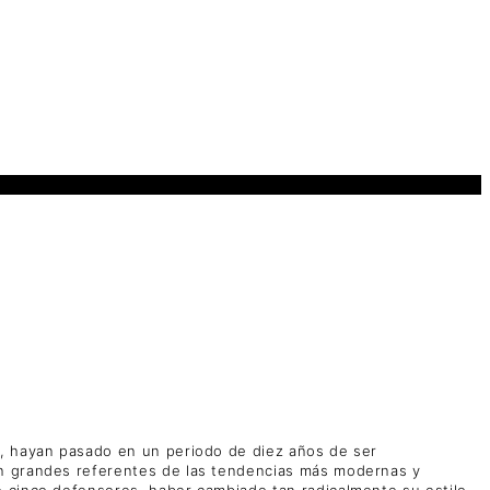
h, hayan pasado en un periodo de diez años de ser
en grandes referentes de las tendencias más modernas y
e cinco defensores, haber cambiado tan radicalmente su estilo