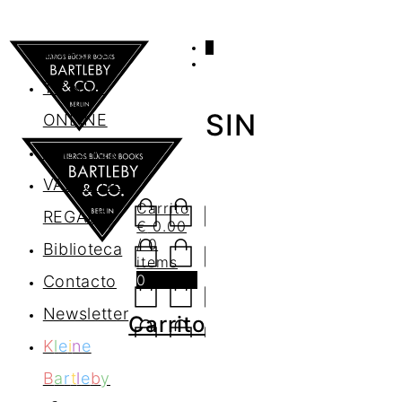
0
AGENDA
TIENDA
SIN
ONLINE
Nosotros
VALES DE
Carrito
REGALO
€
0.00
/ 0
Biblioteca
items
0
Contacto
Newsletter
Carrito
K
l
e
i
n
e
B
a
r
t
l
e
b
y