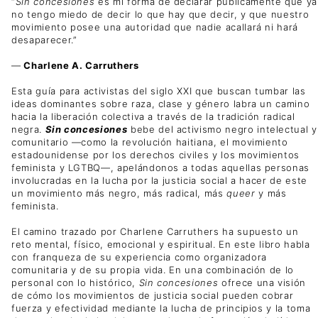
“
Sin concesiones
es mi forma de declarar públicamente que ya
no tengo miedo de decir lo que hay que decir, y que nuestro
movimiento posee una autoridad que nadie acallará ni hará
desaparecer.”
—
Charlene A. Carruthers
Esta guía para activistas del siglo XXI que buscan tumbar las
ideas dominantes sobre raza, clase y género labra un camino
hacia la liberación colectiva a través de la tradición radical
negra.
Sin concesiones
bebe del activismo negro intelectual y
comunitario —como la revolución haitiana, el movimiento
estadounidense por los derechos civiles y los movimientos
feminista y LGTBQ—, apelándonos a todas aquellas personas
involucradas en la lucha por la justicia social a hacer de este
un movimiento más negro, más radical, más
queer
y más
feminista.
El camino trazado por Charlene Carruthers ha supuesto un
reto mental, físico, emocional y espiritual. En este libro habla
con franqueza de su experiencia como organizadora
comunitaria y de su propia vida. En una combinación de lo
personal con lo histórico,
Sin concesiones
ofrece una visión
de cómo los movimientos de justicia social pueden cobrar
fuerza y efectividad mediante la lucha de principios y la toma