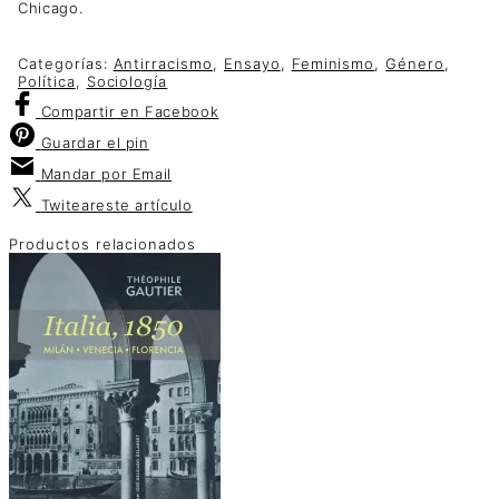
Chicago.
Categorías:
Antirracismo
,
Ensayo
,
Feminismo
,
Género
,
Política
,
Sociología
Compartir
en Facebook
Guardar
el pin
Mandar por
Email
Twitear
este artículo
Productos relacionados