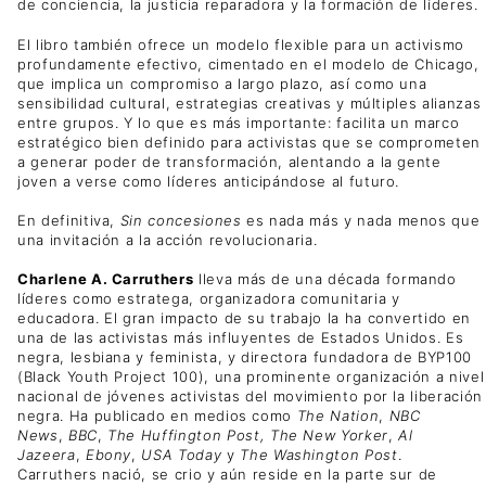
de conciencia, la justicia reparadora y la formación de líderes.
El libro también ofrece un modelo flexible para un activismo
profundamente efectivo, cimentado en el modelo de Chicago,
que implica un compromiso a largo plazo, así como una
sensibilidad cultural, estrategias creativas y múltiples alianzas
entre grupos. Y lo que es más importante: facilita un marco
estratégico bien definido para activistas que se comprometen
a generar poder de transformación, alentando a la gente
joven a verse como líderes anticipándose al futuro.
En definitiva,
Sin concesiones
es nada más y nada menos que
una invitación a la acción revolucionaria.
Charlene A. Carruthers
lleva más de una década formando
líderes como estratega, organizadora comunitaria y
educadora. El gran impacto de su trabajo la ha convertido en
una de las activistas más influyentes de Estados Unidos. Es
negra, lesbiana y feminista, y directora fundadora de BYP100
(Black Youth Project 100), una prominente organización a nivel
nacional de jóvenes activistas del movimiento por la liberación
negra. Ha publicado en medios como
The Nation
,
NBC
News
,
BBC
,
The
Huffington Post,
The
New Yorker
,
Al
Jazeera
,
Ebony
,
USA Today
y
The
Washington Post
.
Carruthers nació, se crio y aún reside en la parte sur de