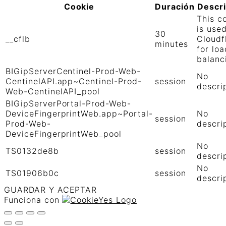
Cookie
Duración
Descr
This c
is use
30
__cflb
Cloudf
minutes
for loa
balanc
BIGipServerCentinel-Prod-Web-
No
CentinelAPI.app~Centinel-Prod-
session
descri
Web-CentinelAPI_pool
BIGipServerPortal-Prod-Web-
DeviceFingerprintWeb.app~Portal-
No
session
Prod-Web-
descri
DeviceFingerprintWeb_pool
No
TS0132de8b
session
descri
No
TS01906b0c
session
descri
GUARDAR Y ACEPTAR
Funciona con