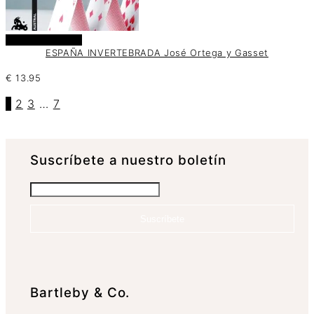
Añadir al carrito
ESPAÑA INVERTEBRADA José Ortega y Gasset
€
13.95
1
2
3
…
7
Suscrí­bete a nuestro boletín
Suscríbete
Bartleby & Co.