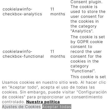
Consent plugin.
The cookie is
cookielawinfo-
11
used to store the
checkbox-analytics
months
user consent for
the cookies in
the category
"Analytics".
The cookie is set
by GDPR cookie
consent to
cookielawinfo-
11
record the user
checkbox-functional
months
consent for the
cookies in the
category
"Functional".
This cookie is set
by GDPR Cookie
Usamos cookies en nuestro sitio web. Al hacer clic
Consent plugin.
en "Aceptar todo", acepta el uso de todas las
The cookies is
cookies. Sin embargo, puede visitar "Configuración
cookielawinfo-
11
used to store the
de cookies" para proporcionar un consentimiento
checkbox-necessary
months
user consent for
controlado.
Nuestra política
the cookies in
Ajustes de Cookies
Aceptar todas