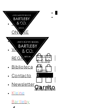
0
AGENDA
TIENDA
ONLINE
Nosotros
VALES DE
Carrito
REGALO
€
0.00
/ 0
Biblioteca
items
0
Contacto
Newsletter
Carrito
K
l
e
i
n
e
B
a
r
t
l
e
b
y