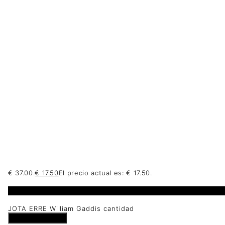
€ 37.00.
€
17.50
El precio actual es: € 17.50.
1 disponibles
JOTA ERRE William Gaddis cantidad
Añadir al carrito