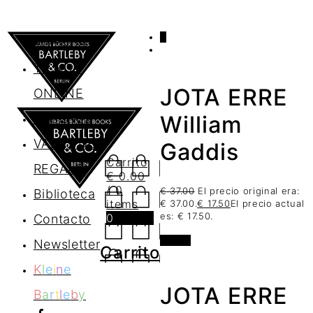
0
AGENDA
TIENDA
JOTA ERRE
ONLINE
Nosotros
William
VALES DE
Gaddis
Carrito
REGALO
€
0.00
/ 0
€
37.00
El precio original era:
Biblioteca
items
€ 37.00.
€
17.50
El precio actual
es: € 17.50.
0
Contacto
oferta
Newsletter
Carrito
K
l
e
i
n
e
JOTA ERRE
B
a
r
t
l
e
b
y