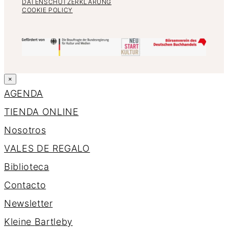
DATENSCHUTZERKLÄRUNG
COOKIE POLICY
×
AGENDA
TIENDA ONLINE
Nosotros
VALES DE REGALO
Biblioteca
Contacto
Newsletter
K
l
e
i
n
e
B
a
r
t
l
e
b
y