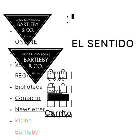
0
AGENDA
TIENDA
EL SENTIDO
ONLINE
Nosotros
VALES DE
Carrito
REGALO
€
0.00
/ 0
Biblioteca
items
0
Contacto
Newsletter
Carrito
K
l
e
i
n
e
B
a
r
t
l
e
b
y