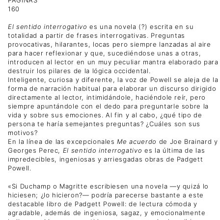
PÁGINAS
160
El sentido interrogativo
es una novela (?) escrita en su
totalidad a partir de frases interrogativas. Preguntas
provocativas, hilarantes, locas pero siempre lanzadas al aire
para hacer reflexionar y que, sucediéndose unas a otras,
introducen al lector en un muy peculiar mantra elaborado para
destruir los pilares de la lógica occidental.
Inteligente, curiosa y diferente, la voz de Powell se aleja de la
forma de narración habitual para elaborar un discurso dirigido
directamente al lector, intimidándole, haciéndole reír, pero
siempre apuntándole con el dedo para preguntarle sobre la
vida y sobre sus emociones. Al fin y al cabo, ¿qué tipo de
persona te haría semejantes preguntas? ¿Cuáles son sus
motivos?
En la línea de las excepcionales
Me acuerdo
de Joe Brainard y
Georges Perec,
El sentido interrogativo
es la última de las
impredecibles, ingeniosas y arriesgadas obras de Padgett
Powell.
«Si Duchamp o Magritte escribiesen una novela —y quizá lo
hiciesen; ¿lo hicieron?— podría parecerse bastante a este
destacable libro de Padgett Powell: de lectura cómoda y
agradable, además de ingeniosa, sagaz, y emocionalmente