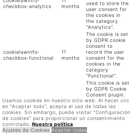
cookielawinfo-
11
used to store the
checkbox-analytics
months
user consent for
the cookies in
the category
"Analytics".
The cookie is set
by GDPR cookie
consent to
cookielawinfo-
11
record the user
checkbox-functional
months
consent for the
cookies in the
category
"Functional".
This cookie is set
by GDPR Cookie
Consent plugin.
Usamos cookies en nuestro sitio web. Al hacer clic
The cookies is
cookielawinfo-
11
en "Aceptar todo", acepta el uso de todas las
used to store the
checkbox-necessary
months
cookies. Sin embargo, puede visitar "Configuración
user consent for
de cookies" para proporcionar un consentimiento
the cookies in
controlado.
Nuestra política
the category
Ajustes de Cookies
Aceptar todas
"Necessary".