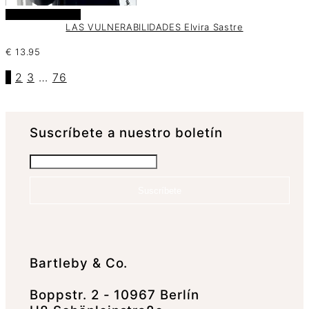
Añadir al carrito
LAS VULNERABILIDADES Elvira Sastre
€
13.95
1
2
3
…
76
Suscrí­bete a nuestro boletín
Suscríbete
Bartleby & Co.
Boppstr. 2 - 10967 Berlín