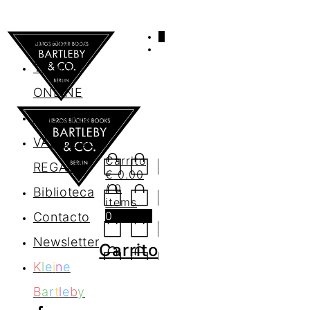
0
AGENDA
TIENDA
ONLINE
Nosotros
VALES DE
Carrito
REGALO
€
0.00
/ 0
Biblioteca
items
0
Contacto
Newsletter
Carrito
K
l
e
i
n
e
B
a
r
t
l
e
b
y