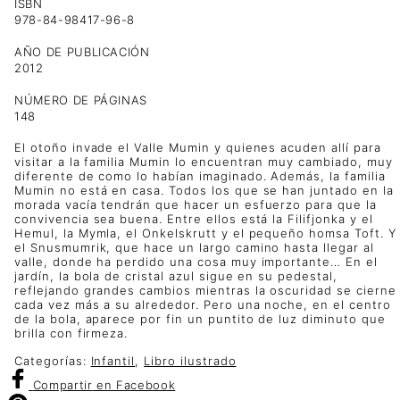
ISBN
978-84-98417-96-8
AÑO DE PUBLICACIÓN
2012
NÚMERO DE PÁGINAS
148
El otoño invade el Valle Mumin y quienes acuden allí para
visitar a la familia Mumin lo encuentran muy cambiado, muy
diferente de como lo habían imaginado. Además, la familia
Mumin no está en casa. Todos los que se han juntado en la
morada vacía tendrán que hacer un esfuerzo para que la
convivencia sea buena. Entre ellos está la Filifjonka y el
Hemul, la Mymla, el Onkelskrutt y el pequeño homsa Toft. Y
el Snusmumrik, que hace un largo camino hasta llegar al
valle, donde ha perdido una cosa muy importante… En el
jardín, la bola de cristal azul sigue en su pedestal,
reflejando grandes cambios mientras la oscuridad se cierne
cada vez más a su alrededor. Pero una noche, en el centro
de la bola, aparece por fin un puntito de luz diminuto que
brilla con firmeza.
Categorías:
Infantil
,
Libro ilustrado
Compartir
en Facebook