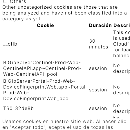
Others
Other uncategorized cookies are those that are
being analyzed and have not been classified into a
category as yet.
Cookie
Duración
Descr
This c
is use
30
__cflb
Cloudf
minutes
for loa
balanc
BIGipServerCentinel-Prod-Web-
No
CentinelAPI.app~Centinel-Prod-
session
descri
Web-CentinelAPI_pool
BIGipServerPortal-Prod-Web-
DeviceFingerprintWeb.app~Portal-
No
session
Prod-Web-
descri
DeviceFingerprintWeb_pool
No
TS0132de8b
session
descri
No
TS01906b0c
session
Usamos cookies en nuestro sitio web. Al hacer clic
descri
en "Aceptar todo", acepta el uso de todas las