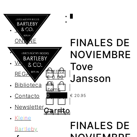
0
AGENDA
TIENDA
FINALES DE
ONLINE
Nosotros
NOVIEMBRE
VALES DE
Tove
Carrito
REGALO
Jansson
€
0.00
/ 0
Biblioteca
items
0
Contacto
€
20.95
Newsletter
Carrito
K
l
e
i
n
e
FINALES DE
B
a
r
t
l
e
b
y