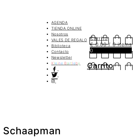
AGENDA
TIENDA ONLINE
Nosotros
Carrito
VALES DE REGALO
€
0.00
/ 0 items
Biblioteca
0
Contacto
Newsletter
K
l
e
i
n
e
B
a
r
t
l
e
b
y
Carrito
a Schaapman