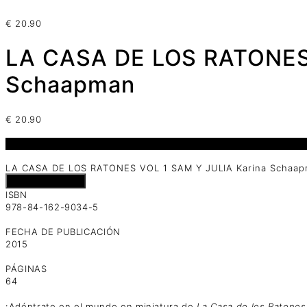
€
20.90
LA CASA DE LOS RATONES 
Schaapman
€
20.90
1 disponibles
LA CASA DE LOS RATONES VOL 1 SAM Y JULIA Karina Schaap
Añadir al carrito
ISBN
978-84-162-9034-5
FECHA DE PUBLICACIÓN
2015
PÁGINAS
64
¡Adéntrate en el mundo en miniatura de
La Casa de los Ratones