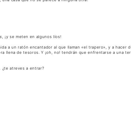
s
, ¡y se meten en algunos líos!
a a un ratón encantador al que llaman «el trapero», y a hacer del
a llena de tesoros. Y ¡oh, no! tendrán que enfrentarse a una ter
 ¿te atreves a entrar?