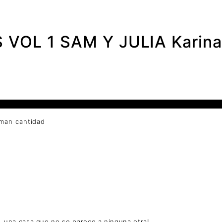
VOL 1 SAM Y JULIA Karin
man cantidad
, una casa que no se parece a ninguna otra!