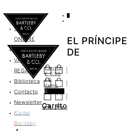
0
AGENDA
TIENDA
EL PRÍNCIPE
ONLINE
Nosotros
DE
VALES DE
Carrito
REGALO
€
0.00
/ 0
Biblioteca
items
0
Contacto
Newsletter
Carrito
K
l
e
i
n
e
B
a
r
t
l
e
b
y