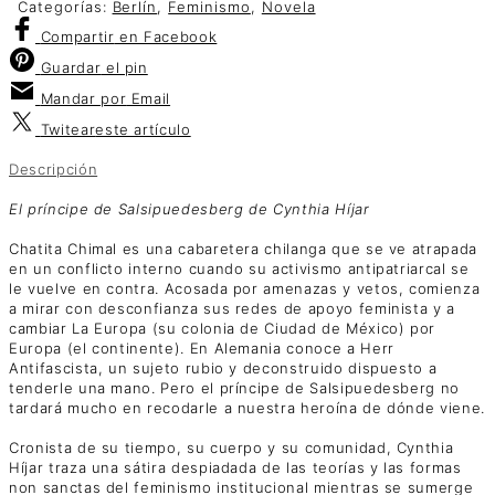
Categorías:
Berlín
,
Feminismo
,
Novela
Compartir
en Facebook
Guardar
el pin
Mandar por
Email
Twitear
este artículo
Descripción
El príncipe de Salsipuedesberg de Cynthia Híjar
Chatita Chimal es una cabaretera chilanga que se ve atrapada
en un conflicto interno cuando su activismo antipatriarcal se
le vuelve en contra. Acosada por amenazas y vetos, comienza
a mirar con desconfianza sus redes de apoyo feminista y a
cambiar La Europa (su colonia de Ciudad de México) por
Europa (el continente). En Alemania conoce a Herr
Antifascista, un sujeto rubio y deconstruido dispuesto a
tenderle una mano. Pero el príncipe de Salsipuedesberg no
tardará mucho en recodarle a nuestra heroína de dónde viene.
Cronista de su tiempo, su cuerpo y su comunidad, Cynthia
Híjar traza una sátira despiadada de las teorías y las formas
non sanctas del feminismo institucional mientras se sumerge