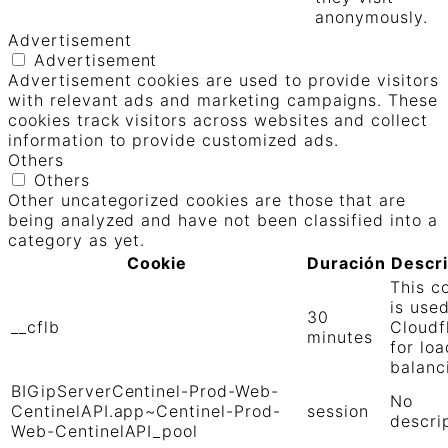
anonymously.
Advertisement
Advertisement
Advertisement cookies are used to provide visitors
with relevant ads and marketing campaigns. These
cookies track visitors across websites and collect
information to provide customized ads.
Others
Others
Other uncategorized cookies are those that are
being analyzed and have not been classified into a
category as yet.
Cookie
Duración
Descr
This c
is use
30
__cflb
Cloudf
minutes
for loa
balanc
BIGipServerCentinel-Prod-Web-
No
CentinelAPI.app~Centinel-Prod-
session
descri
Web-CentinelAPI_pool