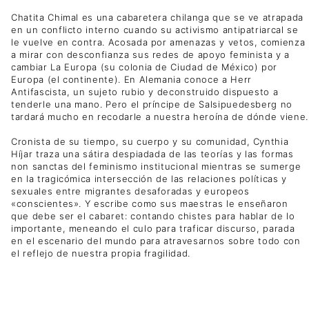
Chatita Chimal es una cabaretera chilanga que se ve atrapada
en un conflicto interno cuando su activismo antipatriarcal se
le vuelve en contra. Acosada por amenazas y vetos, comienza
a mirar con desconfianza sus redes de apoyo feminista y a
cambiar La Europa (su colonia de Ciudad de México) por
Europa (el continente). En Alemania conoce a Herr
Antifascista, un sujeto rubio y deconstruido dispuesto a
tenderle una mano. Pero el príncipe de Salsipuedesberg no
tardará mucho en recodarle a nuestra heroína de dónde viene.
Cronista de su tiempo, su cuerpo y su comunidad, Cynthia
Híjar traza una sátira despiadada de las teorías y las formas
non sanctas del feminismo institucional mientras se sumerge
en la tragicómica intersección de las relaciones políticas y
sexuales entre migrantes desaforadas y europeos
«conscientes». Y escribe como sus maestras le enseñaron
que debe ser el cabaret: contando chistes para hablar de lo
importante, meneando el culo para traficar discurso, parada
en el escenario del mundo para atravesarnos sobre todo con
el reflejo de nuestra propia fragilidad.