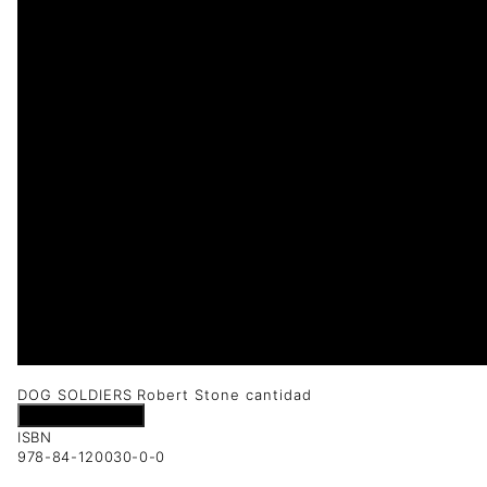
1 disponibles
DOG SOLDIERS Robert Stone cantidad
Añadir al carrito
ISBN
978-84-120030-0-0