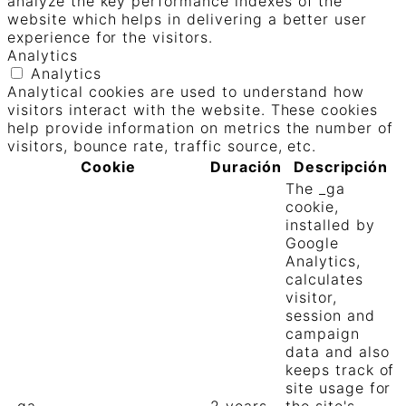
analyze the key performance indexes of the
website which helps in delivering a better user
experience for the visitors.
Analytics
Analytics
Analytical cookies are used to understand how
visitors interact with the website. These cookies
help provide information on metrics the number of
visitors, bounce rate, traffic source, etc.
Cookie
Duración
Descripción
The _ga
cookie,
installed by
Google
Analytics,
calculates
visitor,
session and
campaign
data and also
keeps track of
site usage for
_ga
2 years
the site's