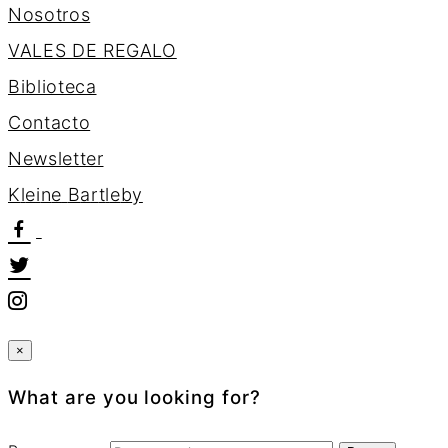
Nosotros
VALES DE REGALO
Biblioteca
Contacto
Newsletter
K
l
e
i
n
e
B
a
r
t
l
e
b
y
×
What are you looking for?