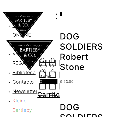
0
AGENDA
TIENDA
DOG
ONLINE
Nosotros
SOLDIERS
VALES DE
Robert
Carrito
REGALO
Stone
€
0.00
/ 0
Biblioteca
items
0
Contacto
€
23.00
Newsletter
Carrito
K
l
e
i
n
e
DOG
B
a
r
t
l
e
b
y