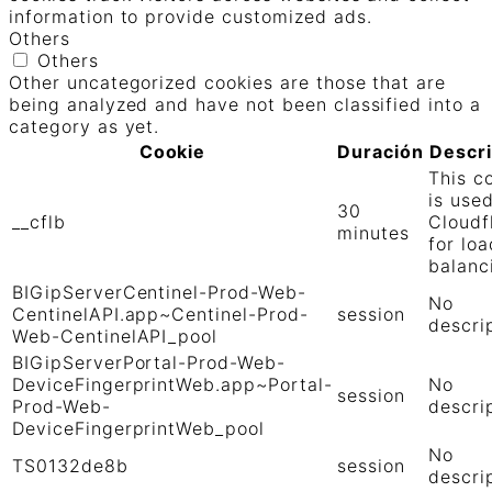
information to provide customized ads.
Others
Others
Other uncategorized cookies are those that are
being analyzed and have not been classified into a
category as yet.
Cookie
Duración
Descr
This c
is use
30
__cflb
Cloudf
minutes
for loa
balanc
BIGipServerCentinel-Prod-Web-
No
CentinelAPI.app~Centinel-Prod-
session
descri
Web-CentinelAPI_pool
BIGipServerPortal-Prod-Web-
DeviceFingerprintWeb.app~Portal-
No
session
Prod-Web-
descri
DeviceFingerprintWeb_pool
No
TS0132de8b
session
descri