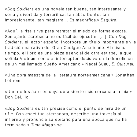
«
Dog Soldiers
es una novela tan buena, tan interesante y
seria y divertida y terrorífica; tan absorbente, tan
impresionante, tan magistral… Es magnífica.»
Esquire.
«Aquí, la risa sirve para retratar el miedo de forma exacta.
Semejante acrobacia no es fácil de ejecutar […]. Con
Dog
Soldiers
, el lector español incorpora un título importante en la
tradición narrativa del Gran Cuelgue Americano. Al mismo
tiempo, el libro es una pieza esencial de otra estirpe, la que
señala Vietnam como el interruptor decisivo en la demolición
de un mal llamado Sueño Americano.» Nadal Suau,
El Cultural.
«Una obra maestra de la literatura norteamericana.» Jonathan
Lethem.
«Uno de los autores cuya obra siento más cercana a la mía.»
Don DeLillo.
«
Dog Soldiers
es tan precisa como el punto de mira de un
rifle. Con exactitud aterradora, describe una travesía al
infierno y pronuncia su epitafio para una época que no ha
terminado.»
Time Magazine.