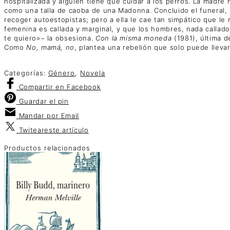
hospitalizada y alguien tiene que cuidar a los perros. La madr
como una talla de caoba de una Madonna. Concluido el funeral, 
recoger autoestopistas; pero a ella le cae tan simpático que le
femenina es callada y marginal, y que los hombres, nada callad
te quiero»− la obsesiona.
Con la misma moneda
(1981), última d
Como
No, mamá, no
, plantea una rebelión que solo puede lleva
Categorías:
Género
,
Novela
Compartir
en Facebook
Guardar
el pin
Mandar por
Email
Twitear
este artículo
Productos relacionados