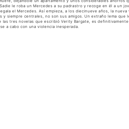
e muere, dejándole un apartamento y unos considerables ahorros q
Sadie le roba un Mercedes a su padrastro y recoge en él a un jo
 regala el Mercedes. Así empieza, a los diecinueve años, la nueva 
os y siempre centrales, no son sus amigos. Un extraño lema que 
e las tres novelas que escribió Verity Bargate, es definitivamente 
rse a cabo con una violencia inesperada.