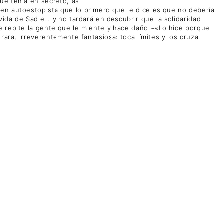
ue tenía en secreto, así
ven autoestopista que lo primero que le dice es que no debería
vida de Sadie… y no tardará en descubrir que la solidaridad
le repite la gente que le miente y hace daño −«Lo hice porque
rara, irreverentemente fantasiosa: toca límites y los cruza.