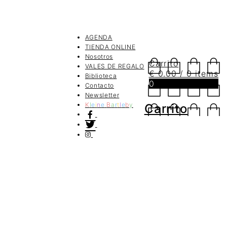
AGENDA
TIENDA ONLINE
Nosotros
Carrito
VALES DE REGALO
€
0.00
/ 0 items
Biblioteca
0
Contacto
Newsletter
K
l
e
i
n
e
B
a
r
t
l
e
b
y
Carrito