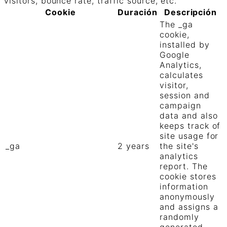
visitors, bounce rate, traffic source, etc.
Cookie
Duración
Descripción
The _ga
cookie,
installed by
Google
Analytics,
calculates
visitor,
session and
campaign
data and also
keeps track of
site usage for
_ga
2 years
the site's
analytics
report. The
cookie stores
information
anonymously
and assigns a
randomly
generated