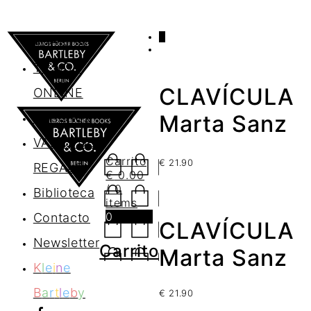
0
AGENDA
TIENDA
CLAVÍCULA
ONLINE
Nosotros
Marta Sanz
VALES DE
Carrito
€
21.90
REGALO
€
0.00
/ 0
Biblioteca
items
0
Contacto
CLAVÍCULA
Newsletter
Carrito
Marta Sanz
K
l
e
i
n
e
B
a
r
t
l
e
b
y
€
21.90