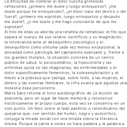
La dificultad de nombrar el dolor suscita grotescas
reflexiones: ¿primero me duele y luego enloquezco?, ¿me
duele porque he enloquecido?, ¿el dolor nace del dentro o del
fuera?, ¿primero me explotan, luego enloquezco y después
me duele?, ¿o me duele y me hago consciente de que me
explotan?
Al hilo de ellas se aborda una retahíla de temáticas: el filo que
separa el cuerpo de sus relatos científicos y su imaginación;
la intolerancia ante el desequilibro psicológico y el
desequilibrio como síntoma cada vez menos excepcional; la
ansiedad como patología del capitalismo avanzado y, frente a
los grandes titulares, la situación concreta de un centro
público de salud; lo psicosomático; la hipocondría y las
enfermas quizá no tan imaginarias; las enfermedades y el
dolor específicamente femeninos; la sobreexplotación y el
miedo a la pobreza que castiga, sobre todo, a las mujeres; el
dinero y las cuentas familiares, la cifra exacta que agudiza una
molestia ósea persistente.
Marta Sanz retoma el tono autobiográfico de
La lección de
anatomía,
pero en lugar de hacer memoria y reconstruir
históricamente el propio cuerpo, esta vez se concentra en un
solo punto. Un libro sobre el lado patético o reivindicativo del
quejarse que, con sentido del humor, negro y autocrítico,
conjuga la mirada social con una mirada sobre la literatura
misma. Porque la carne a veces se hace palabra y la palabra a