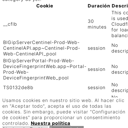
Cookie
Duración
Descr
This c
is use
30
__cflb
Cloudf
minutes
for loa
balanc
BIGipServerCentinel-Prod-Web-
No
CentinelAPI.app~Centinel-Prod-
session
descri
Web-CentinelAPI_pool
BIGipServerPortal-Prod-Web-
DeviceFingerprintWeb.app~Portal-
No
session
Prod-Web-
descri
DeviceFingerprintWeb_pool
No
TS0132de8b
session
descri
No
TS01906b0c
session
Usamos cookies en nuestro sitio web. Al hacer clic
descri
en "Aceptar todo", acepta el uso de todas las
GUARDAR Y ACEPTAR
cookies. Sin embargo, puede visitar "Configuración
Funciona con
de cookies" para proporcionar un consentimiento
controlado.
Nuestra política