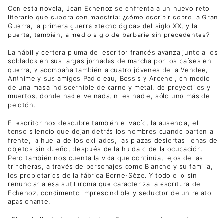
Con esta novela, Jean Echenoz se enfrenta a un nuevo reto
literario que supera con maestría: ¿cómo escribir sobre la Gran
Guerra, la primera guerra «tecnológica» del siglo XX, y la
puerta, también, a medio siglo de barbarie sin precedentes?
La hábil y certera pluma del escritor francés avanza junto a los
soldados en sus largas jornadas de marcha por los países en
guerra, y acompaña también a cuatro jóvenes de la Vendée,
Anthime y sus amigos Padioleau, Bossis y Arcenel, en medio
de una masa indiscernible de carne y metal, de proyectiles y
muertos, donde nadie ve nada, ni es nadie, sólo uno más del
pelotón.
El escritor nos descubre también el vacío, la ausencia, el
tenso silencio que dejan detrás los hombres cuando parten al
frente, la huella de los exiliados, las plazas desiertas llenas de
objetos sin dueño, después de la huida o de la ocupación.
Pero también nos cuenta la vida que continúa, lejos de las
trincheras, a través de personajes como Blanche y su familia,
los propietarios de la fábrica Borne-Sèze. Y todo ello sin
renunciar a esa sutil ironía que caracteriza la escritura de
Echenoz, condimento imprescindible y seductor de un relato
apasionante.