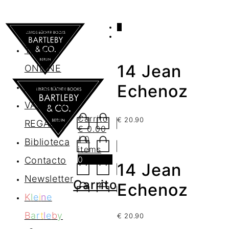
0
AGENDA
TIENDA
14 Jean
ONLINE
Nosotros
Echenoz
VALES DE
Carrito
€
20.90
REGALO
€
0.00
/ 0
Biblioteca
items
0
Contacto
14 Jean
Newsletter
Carrito
Echenoz
K
l
e
i
n
e
B
a
r
t
l
e
b
y
€
20.90