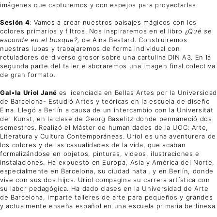
imágenes que capturemos y con espejos para proyectarlas.
Sesión 4
: Vamos a crear nuestros paisajes mágicos con los
colores primarios y filtros. Nos inspiraremos en el libro
¿Qué se
esconde en el bosque?,
de Aina Bestard. Construiremos
nuestras lupas y trabajaremos de forma individual con
rotuladores de diverso grosor sobre una cartulina DIN A3. En la
segunda parte del taller elaboraremos una imagen final colectiva
de gran formato.
Gal•la Uriol Jané
es licenciada en Bellas Artes por la Universidad
de Barcelona- Estudió Artes y teóricas en la escuela de diseño
Eina. Llegó a Berlín a causa de un intercambio con la Universität
der Kunst, en la clase de Georg Baselitz donde permaneció dos
semestres. Realizó el Máster de humanidades de la UOC: Arte,
Literatura y Cultura Contemporáneas. Uriol es una aventurera de
los colores y de las casualidades de la vida, que acaban
formalizándose en objetos, pinturas, videos, ilustraciones e
instalaciones. Ha expuesto en Europa, Asia y América del Norte,
especialmente en Barcelona, su ciudad natal, y en Berlín, donde
vive con sus dos hijos. Uriol compagina su carrera artística con
su labor pedagógica. Ha dado clases en la Universidad de Arte
de Barcelona, imparte talleres de arte para pequeños y grandes
y actualmente enseña español en una escuela primaria berlinesa.