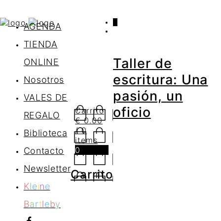
0
AGENDA
TIENDA
Taller de
ONLINE
escritura: Una
Nosotros
pasión, un
VALES DE
oficio
Carrito
REGALO
€
0.00
/ 0
Biblioteca
items
0
Contacto
Newsletter
Carrito
K
l
e
i
n
e
B
a
r
t
l
e
b
y