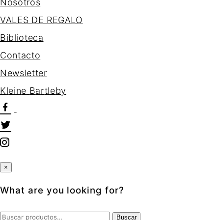
Nosotros
VALES DE REGALO
Biblioteca
Contacto
Newsletter
K
l
e
i
n
e
B
a
r
t
l
e
b
y
×
What are you looking for?
Buscar
Buscar