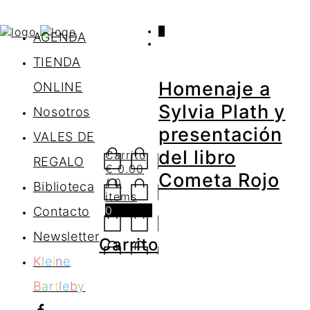
0
AGENDA
TIENDA
Homenaje a
ONLINE
Sylvia Plath y
Nosotros
presentación
VALES DE
del libro
Carrito
REGALO
€
0.00
Cometa Rojo
/ 0
Biblioteca
items
0
Contacto
Newsletter
Carrito
K
l
e
i
n
e
B
a
r
t
l
e
b
y