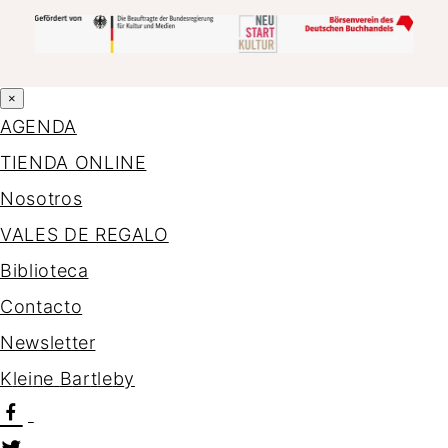
×
AGENDA
TIENDA ONLINE
Nosotros
VALES DE REGALO
Biblioteca
Contacto
Newsletter
K
l
e
i
n
e
B
a
r
t
l
e
b
y