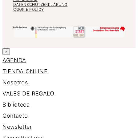
DATENSCHUTZERKLÄRUNG
COOKIE POLICY
×
AGENDA
TIENDA ONLINE
Nosotros
VALES DE REGALO
Biblioteca
Contacto
Newsletter
K
l
e
i
n
e
B
a
r
t
l
e
b
y