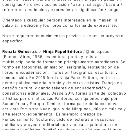
consignas / archivo / acumulación / azar / hallazgo / basura /
referentes / estímulos / expresión / resignificación / juego
Orientado a cualquier persona interesada en la imagen, la
palabra, la edición y los libros como forma de expresarse.
No se requieren conocimientos previos ni tener un proyecto
específico.
Renata Gelosi
a.k.a.
Ninja Papel Editora
/ @ninja.papel
(Buenos Aires, 1985) es editora, poeta y artista
multidisciplinaria de formación principalmente autodidacta. Se
formó en fotografía, animación, serigrafía, restauración de
libros, encuadernación, impresión tipográfica, escritura, y
composición. En 2016 funda Ninja Papel Editora, editorial
donde publica material propio y de otrxs artistas. Trabaja en
gestión cultural y dando talleres de encuadernación y
consultorías editoriales. Desde 2010 forma parte del colectivo
artístico performático Las Panteras, con quienes viajó por
Sudamérica y Europa. También forma parte de la colectiva
activista feminista Nuez Igual y de Ningunas, dúo de música y
arte electro-experimental. Es miembro creador de
Funcionamiento Nocturno, ciclo de lecturas en espacios
públicos y proyecto editorial que vincula arquitectura con
poesía y lingüística. Realizó residencias artísticas en Mundo