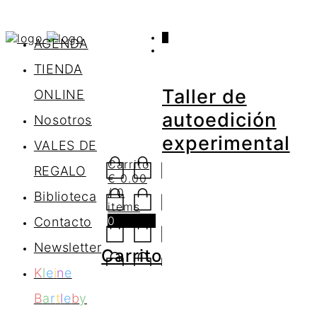
0
AGENDA
TIENDA
Taller de
ONLINE
autoedición
Nosotros
experimental
VALES DE
Carrito
REGALO
€
0.00
/ 0
Biblioteca
items
0
Contacto
Newsletter
Carrito
K
l
e
i
n
e
B
a
r
t
l
e
b
y