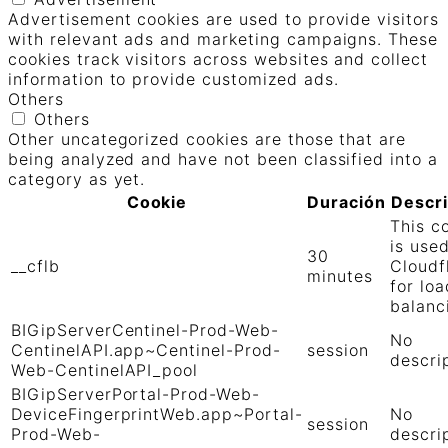
Advertisement cookies are used to provide visitors
with relevant ads and marketing campaigns. These
cookies track visitors across websites and collect
information to provide customized ads.
Others
Others
Other uncategorized cookies are those that are
being analyzed and have not been classified into a
category as yet.
Cookie
Duración
Descr
This c
is use
30
__cflb
Cloudf
minutes
for loa
balanc
BIGipServerCentinel-Prod-Web-
No
CentinelAPI.app~Centinel-Prod-
session
descri
Web-CentinelAPI_pool
BIGipServerPortal-Prod-Web-
DeviceFingerprintWeb.app~Portal-
No
session
Prod-Web-
descri