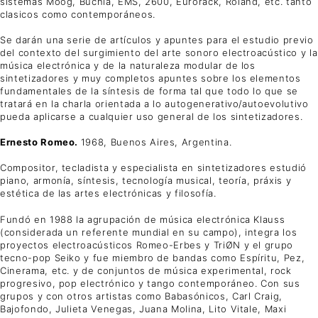
sistemas Moog, Buchla, EMS, 2600, Eurorack, Roland, etc. tanto
clasicos como contemporáneos.
Se darán una serie de artículos y apuntes para el estudio previo
del contexto del surgimiento del arte sonoro electroacústico y la
música electrónica y de la naturaleza modular de los
sintetizadores y muy completos apuntes sobre los elementos
fundamentales de la síntesis de forma tal que todo lo que se
tratará en la charla orientada a lo autogenerativo/autoevolutivo
pueda aplicarse a cualquier uso general de los sintetizadores.
Ernesto Romeo.
1968, Buenos Aires, Argentina.
Compositor, tecladista y especialista en sintetizadores estudió
piano, armonía, síntesis, tecnología musical, teoría, práxis y
estética de las artes electrónicas y filosofía.
Fundó en 1988 la agrupación de música electrónica Klauss
(considerada un referente mundial en su campo), integra los
proyectos electroacústicos Romeo-Erbes y TriØN y el grupo
tecno-pop Seiko y fue miembro de bandas como Espíritu, Pez,
Cinerama, etc. y de conjuntos de música experimental, rock
progresivo, pop electrónico y tango contemporáneo. Con sus
grupos y con otros artistas como Babasónicos, Carl Craig,
Bajofondo, Julieta Venegas, Juana Molina, Lito Vitale, Maxi