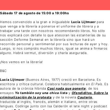
Sábado 17 de agosto de 15:00 a 19:00hs
Hemos convencido a la gran e inigualable
Lucía Lijtmaer
para
que venga a la librería a ponerse el uniforme de librera y a
trabajar una tarde con nosotros recomendando libros. No sólo
nos explicará con detalle lo que atesoran las estanterías de su
sección Deforme Semanal en la librería sino que hará un
recorrido personal y sentimental por sus lecturas de ayer y hoy.
Luego, si nos compráis muchos libros, igual se anima a firmaros
alguno. Habrá vermut, diversión y charla asegurada.
¡Nos vemos en la librería!
B&C
Lucía Lijtmaer
(Buenos Aires, 1977) creció en Barcelona. Es
escritora y crítica cultural. Colabora habitualmente en
El País
. Es
autora de la crónica híbrida
Casi nada que ponerte
; de los
ensayos
Yo también soy una chica lista
y
Ofendiditos. Sobre la
criminalización de la protesta
y de la novela
Cauterio
,
traducida al inglés, francés, alemán e italiano, entre otras
lenguas. Codirige junto con Isa Calderón el late night y podcast