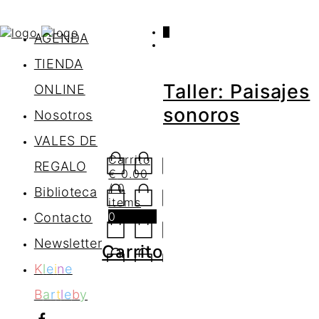
0
AGENDA
TIENDA
Taller: Paisajes
ONLINE
sonoros
Nosotros
VALES DE
Carrito
REGALO
€
0.00
/ 0
Biblioteca
items
0
Contacto
Newsletter
Carrito
K
l
e
i
n
e
B
a
r
t
l
e
b
y