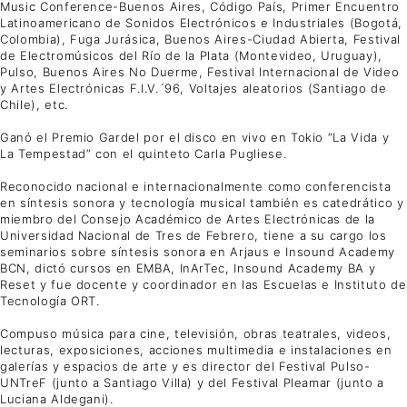
Music Conference-Buenos Aires, Código País, Primer Encuentro
Latinoamericano de Sonidos Electrónicos e Industriales (Bogotá,
Colombia), Fuga Jurásica, Buenos Aires-Ciudad Abierta, Festival
de Electromúsicos del Río de la Plata (Montevideo, Uruguay),
Pulso, Buenos Aires No Duerme, Festival Internacional de Video
y Artes Electrónicas F.I.V.´96, Voltajes aleatorios (Santiago de
Chile), etc.
Ganó el Premio Gardel por el disco en vivo en Tokio “La Vida y
La Tempestad” con el quinteto Carla Pugliese.
Reconocido nacional e internacionalmente como conferencista
en síntesis sonora y tecnología musical también es catedrático y
miembro del Consejo Académico de Artes Electrónicas de la
Universidad Nacional de Tres de Febrero, tiene a su cargo los
seminarios sobre síntesis sonora en Arjaus e Insound Academy
BCN, dictó cursos en EMBA, InArTec, Insound Academy BA y
Reset y fue docente y coordinador en las Escuelas e Instituto de
Tecnología ORT.
Compuso música para cine, televisión, obras teatrales, videos,
lecturas, exposiciones, acciones multimedia e instalaciones en
galerías y espacios de arte y es director del Festival Pulso-
UNTreF (junto a Santiago Villa) y del Festival Pleamar (junto a
Luciana Aldegani).