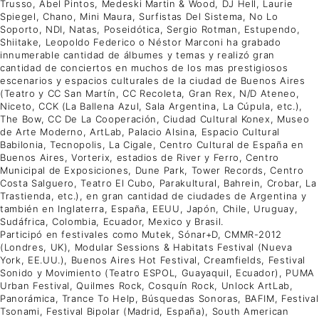
Trusso, Abel Pintos, Medeski Martin & Wood, DJ Hell, Laurie
Spiegel, Chano, Mini Maura, Surfistas Del Sistema, No Lo
Soporto, NDI, Natas, Poseidótica, Sergio Rotman, Estupendo,
Shiitake, Leopoldo Federico o Néstor Marconi ha grabado
innumerable cantidad de álbumes y temas y realizó gran
cantidad de conciertos en muchos de los mas prestigiosos
escenarios y espacios culturales de la ciudad de Buenos Aires
(Teatro y CC San Martín, CC Recoleta, Gran Rex, N/D Ateneo,
Niceto, CCK (La Ballena Azul, Sala Argentina, La Cúpula, etc.),
The Bow, CC De La Cooperación, Ciudad Cultural Konex, Museo
de Arte Moderno, ArtLab, Palacio Alsina, Espacio Cultural
Babilonia, Tecnopolis, La Cigale, Centro Cultural de España en
Buenos Aires, Vorterix, estadios de River y Ferro, Centro
Municipal de Exposiciones, Dune Park, Tower Records, Centro
Costa Salguero, Teatro El Cubo, Parakultural, Bahrein, Crobar, La
Trastienda, etc.), en gran cantidad de ciudades de Argentina y
también en Inglaterra, España, EEUU, Japón, Chile, Uruguay,
Sudáfrica, Colombia, Ecuador, Mexico y Brasil.
Participó en festivales como Mutek, Sónar+D, CMMR-2012
(Londres, UK), Modular Sessions & Habitats Festival (Nueva
York, EE.UU.), Buenos Aires Hot Festival, Creamfields, Festival
Sonido y Movimiento (Teatro ESPOL, Guayaquil, Ecuador), PUMA
Urban Festival, Quilmes Rock, Cosquín Rock, Unlock ArtLab,
Panorámica, Trance To Help, Búsquedas Sonoras, BAFIM, Festival
Tsonami, Festival Bipolar (Madrid, España), South American