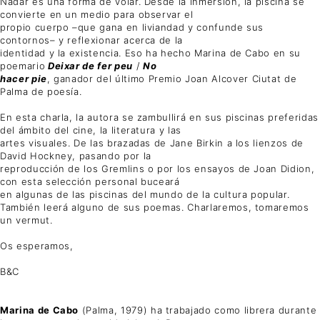
Nadar es una forma de volar. Desde la inmersión, la piscina se
convierte en un medio para observar el
propio cuerpo –que gana en liviandad y confunde sus
contornos– y reflexionar acerca de la
identidad y la existencia. Eso ha hecho Marina de Cabo en su
poemario
Deixar de fer peu
/
No
hacer pie
, ganador del último Premio Joan Alcover Ciutat de
Palma de poesía.
En esta charla, la autora se zambullirá en sus piscinas preferidas
del ámbito del cine, la literatura y las
artes visuales. De las brazadas de Jane Birkin a los lienzos de
David Hockney, pasando por la
reproducción de los Gremlins o por los ensayos de Joan Didion,
con esta selección personal buceará
en algunas de las piscinas del mundo de la cultura popular.
También leerá alguno de sus poemas. Charlaremos, tomaremos
un vermut.
Os esperamos,
B&C
Marina de Cabo
(Palma, 1979) ha trabajado como librera durante