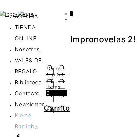
0
AGENDA
TIENDA
Impronovelas 2!
ONLINE
Nosotros
VALES DE
Carrito
REGALO
€
0.00
/ 0
Biblioteca
items
0
Contacto
Newsletter
Carrito
K
l
e
i
n
e
B
a
r
t
l
e
b
y