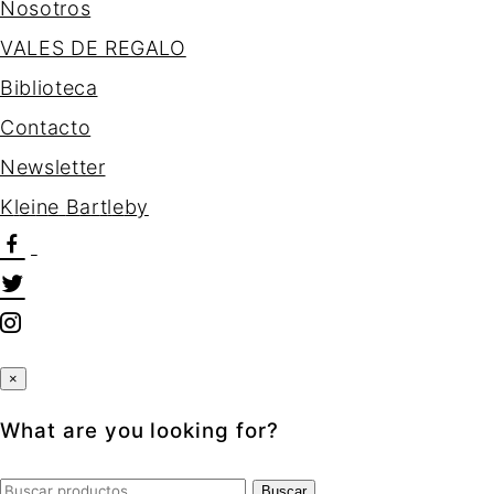
Nosotros
VALES DE REGALO
Biblioteca
Contacto
Newsletter
K
l
e
i
n
e
B
a
r
t
l
e
b
y
×
What are you looking for?
Buscar
Buscar