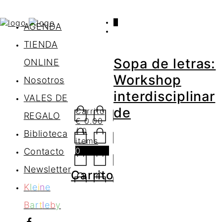
0
AGENDA
TIENDA
Sopa de letras:
ONLINE
Workshop
Nosotros
interdisciplinar
VALES DE
de
Carrito
REGALO
€
0.00
/ 0
Biblioteca
items
0
Contacto
Newsletter
Carrito
K
l
e
i
n
e
B
a
r
t
l
e
b
y