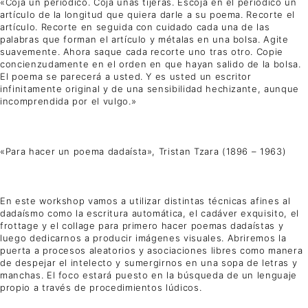
«Coja un periódico. Coja unas tijeras. Escoja en el periódico un
artículo de la longitud que quiera darle a su poema. Recorte el
artículo. Recorte en seguida con cuidado cada una de las
palabras que forman el artículo y métalas en una bolsa. Agite
suavemente. Ahora saque cada recorte uno tras otro. Copie
concienzudamente en el orden en que hayan salido de la bolsa.
El poema se parecerá a usted. Y es usted un escritor
infinitamente original y de una sensibilidad hechizante, aunque
incomprendida por el vulgo.»
«Para hacer un poema dadaísta», Tristan Tzara (1896 – 1963)
En este workshop vamos a utilizar distintas técnicas afines al
dadaísmo como la escritura automática, el cadáver exquisito, el
frottage y el collage para primero hacer poemas dadaístas y
luego dedicarnos a producir imágenes visuales. Abriremos la
puerta a procesos aleatorios y asociaciones libres como manera
de despejar el intelecto y sumergirnos en una sopa de letras y
manchas. El foco estará puesto en la búsqueda de un lenguaje
propio a través de procedimientos lúdicos.