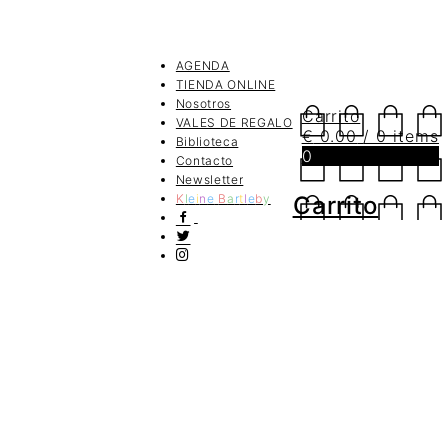
AGENDA
TIENDA ONLINE
Nosotros
Carrito
VALES DE REGALO
€
0.00
/ 0 items
Biblioteca
0
Contacto
Newsletter
K
l
e
i
n
e
B
a
r
t
l
e
b
y
Carrito