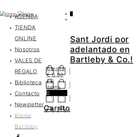
0
AGENDA
TIENDA
Sant Jordi por
ONLINE
adelantado en
Nosotros
Bartleby & Co.!
VALES DE
Carrito
REGALO
€
0.00
/ 0
Biblioteca
items
0
Contacto
Newsletter
Carrito
K
l
e
i
n
e
B
a
r
t
l
e
b
y