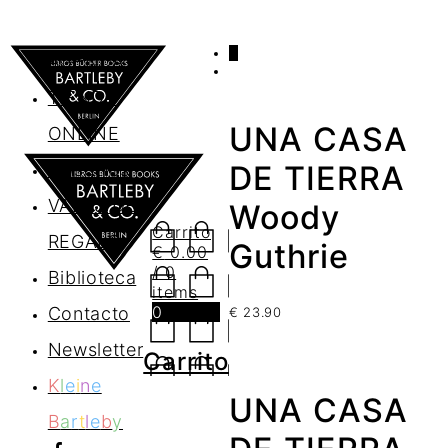
0
AGENDA
TIENDA
UNA CASA
ONLINE
Nosotros
DE TIERRA
VALES DE
Woody
Carrito
REGALO
Guthrie
€
0.00
/ 0
Biblioteca
items
0
Contacto
€
23.90
Newsletter
Carrito
K
l
e
i
n
e
UNA CASA
B
a
r
t
l
e
b
y