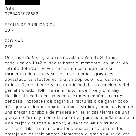
Añadir al carrito
ISBN
9788433978882
FECHA DE PUBLICACIÓN
2014
PÁGINAS
272
Una casa de tierra
, la única novela de Woody Guthrie,
concluida en 1947 e inédita hasta el momento, es un crudo
retrato del «Dust Bowl» norteamericano que, con sus
tormentas de arena y su pertinaz sequía, agravó los
devastadores efectos de la Gran Depresión de los años
treinta. Con el lirismo y la autenticidad de las canciones del
genial trovador folk, narra la historia de Tike y Ella May
Hamlin, atrapados en unas condiciones económicas muy
penosas, incapaces de pagar sus facturas o de ganar poco
más que un dinero de subsistencia. Marido y esposa viven en
una precaria chabola de madera en las áridas tierras de una
granja de Texas y, como tantas otras parejas, sueñan con una
vida mejor y buscan el amor y el sentido en un mundo
corrupto. Tike anhela sobre todo una casa sólida que los
proteja de los traicioneros elementos y, gracias a un folleto