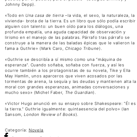
Johnny Depp).
«Todo en
Una casa de tierra
–la vida, el sexo, la naturaleza, la
vivienda– brota de la tierra. Es un libro que sólo podía escribir
alguien con talento: un buen oído para los diálogos, una
profunda empatía, una aguda capacidad de observación y
lirismo en el manejo de las palabras. Párrafo tras párrafo se
construye a la manera de las baladas épicas que le valieron la
fama a Guthrie» (Mark Caro,
Chicago Tribune
).
«Guthrie se describía a sí mismo como una “máquina de
esperanza”. Cuando soñaba, soñaba con fuerza, y así les
ocurre también a los protagonistas de su novela, Tike y Ella
May Hamlin, unos aparceros que viven acosados por las
tormentas de arena, la sequía y las deudas y mantienen alta la
moral con grandes esperanzas, animadas conversaciones y
mucho sexo» (Michel Faber,
The Guardian
).
«Victor Hugo anunció en su ensayo sobre Shakespeare: “Él es
la tierra.” Guthrie igualmente: quintaesencia del polvo» (Ian
Sansom,
London Review of Books
).
Categoría:
Novela