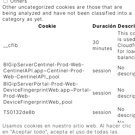
Others
Other uncategorized cookies are those that are
being analyzed and have not been classified into a
category as yet.
Cookie
Duración
Descr
This c
is use
30
__cflb
Cloudf
minutes
for loa
balanc
BIGipServerCentinel-Prod-Web-
No
CentinelAPI.app~Centinel-Prod-
session
descri
Web-CentinelAPI_pool
BIGipServerPortal-Prod-Web-
DeviceFingerprintWeb.app~Portal-
No
session
Prod-Web-
descri
DeviceFingerprintWeb_pool
No
TS0132de8b
session
descri
No
TS01906b0c
session
Usamos cookies en nuestro sitio web. Al hacer clic
descri
en "Aceptar todo", acepta el uso de todas las