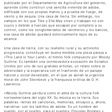
publicado por el Departamento de Agricultura del gobierno,
aprende cómo construir una sencilla vivienda de adobe,
edificada con sus propias manos y a prueba de fuego, de
viento y de sequía. Una casa de tierra. Sin embargo, los
campos en los que Tike y Ella May viven y trabajan no son
suyos y debido a fuerzas que escapan por completo a su
control, como los conglomerados de rancheros y los bancos,
esa casa de adobe quedará dolorosamente lejos de su
alcance.
Una casa de tierra
, con su realismo rural y su activismo
progresista, constituye en buena medida una pieza pareja a
«This Land Is Your Land», el himno folk compuesto por Woody
Guthrie. Es también una conmovedora evocación de Estados
Unidos por uno de sus grandes artistas, un relato sobre la
adversidad y la esperanza con el trasfondo de un paisaje
natural y social devastado, en el que se aúnan la urgencia
moral de John Steinbeck y la franqueza erótica de D. H.
Lawrence.
«Woody Guthrie perdura como el alma de la cultura folk
norteamericana del siglo XX. Su música es la tierra. Sus
palabras –letras de canciones, memorias, ensayos y, ahora,
narrativa– son los ladrillos de adobe. Es un hombre del
pueblo, por el pueblo, para el pueblo» (Douglas Brinkley y