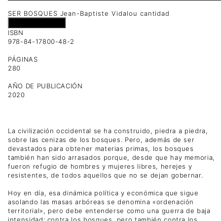
SER BOSQUES Jean-Baptiste Vidalou cantidad
Añadir al carrito
ISBN
978-84-17800-48-2
PÁGINAS
280
AÑO DE PUBLICACIÓN
2020
La civilización occidental se ha construido, piedra a piedra,
sobre las cenizas de los bosques. Pero, además de ser
devastados para obtener materias primas, los bosques
también han sido arrasados porque, desde que hay memoria,
fueron refugio de hombres y mujeres libres, herejes y
resistentes, de todos aquellos que no se dejan gobernar.
Hoy en día, esa dinámica política y económica que sigue
asolando las masas arbóreas se denomina «ordenación
territorial», pero debe entenderse como una guerra de baja
intensidad: contra los bosques, pero también contra los