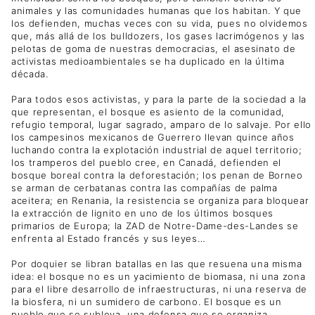
animales y las comunidades humanas que los habitan. Y que
los defienden, muchas veces con su vida, pues no olvidemos
que, más allá de los bulldozers, los gases lacrimógenos y las
pelotas de goma de nuestras democracias, el asesinato de
activistas medioambientales se ha duplicado en la última
década.
Para todos esos activistas, y para la parte de la sociedad a la
que representan, el bosque es asiento de la comunidad,
refugio temporal, lugar sagrado, amparo de lo salvaje. Por ello
los campesinos mexicanos de Guerrero llevan quince años
luchando contra la explotación industrial de aquel territorio;
los tramperos del pueblo cree, en Canadá, defienden el
bosque boreal contra la deforestación; los penan de Borneo
se arman de cerbatanas contra las compañías de palma
aceitera; en Renania, la resistencia se organiza para bloquear
la extracción de lignito en uno de los últimos bosques
primarios de Europa; la ZAD de Notre-Dame-des-Landes se
enfrenta al Estado francés y sus leyes…
Por doquier se libran batallas en las que resuena una misma
idea: el bosque no es un yacimiento de biomasa, ni una zona
para el libre desarrollo de infraestructuras, ni una reserva de
la biosfera, ni un sumidero de carbono. El bosque es un
pueblo que se subleva, una defensa que se organiza,