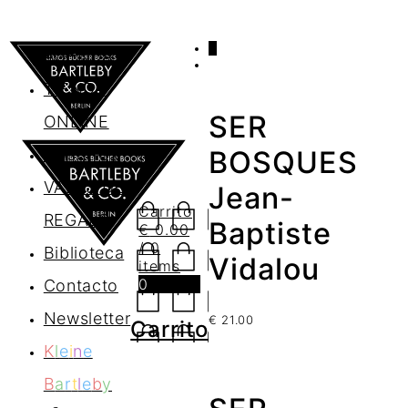
0
AGENDA
TIENDA
SER
ONLINE
Nosotros
BOSQUES
VALES DE
Jean-
Carrito
REGALO
Baptiste
€
0.00
/ 0
Biblioteca
Vidalou
items
0
Contacto
Newsletter
€
21.00
Carrito
K
l
e
i
n
e
B
a
r
t
l
e
b
y