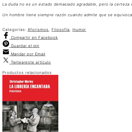
La duda no es un estado demasiado agradable, pero la certeza e
Un hombre tiene siempre razón cuando admite que se equivoca 
Categorías:
Aforismos
,
Filosofía
,
Humor
Compartir
en Facebook
Guardar
el pin
Mandar por
Email
Twitear
este artículo
Productos relacionados