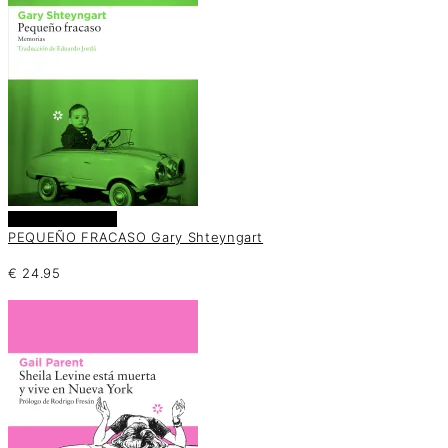
Añadir al carrito
PEQUEÑO FRACASO Gary Shteyngart
€
24.95