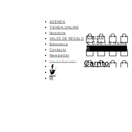
AGENDA
TIENDA ONLINE
Nosotros
Carrito
VALES DE REGALO
€
0.00
/ 0 items
Biblioteca
0
Contacto
Newsletter
K
l
e
i
n
e
B
a
r
t
l
e
b
y
Carrito