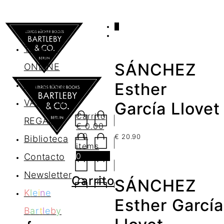
0
AGENDA
TIENDA
SÁNCHEZ
ONLINE
Nosotros
Esther
VALES DE
García Llovet
Carrito
REGALO
€
0.00
/ 0
€
20.90
Biblioteca
items
0
Contacto
Newsletter
Carrito
SÁNCHEZ
K
l
e
i
n
e
Esther García
B
a
r
t
l
e
b
y