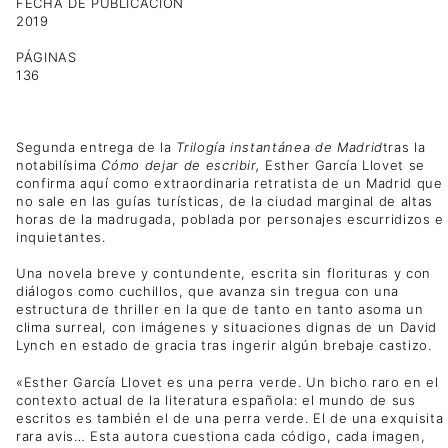
FECHA DE PUBLICACIÓN
2019
PÁGINAS
136
Segunda entrega de la
Trilogía instantánea de Madrid
tras la
notabilísima
Cómo dejar de escribir,
Esther García Llovet se
confirma aquí como extraordinaria retratista de un Madrid que
no sale en las guías turísticas, de la ciudad marginal de altas
horas de la madrugada, poblada por personajes escurridizos e
inquietantes.
Una novela breve y contundente, escrita sin florituras y con
diálogos como cuchillos, que avanza sin tregua con una
estructura de thriller en la que de tanto en tanto asoma un
clima surreal, con imágenes y situaciones dignas de un David
Lynch en estado de gracia tras ingerir algún brebaje castizo.
«Esther García Llovet es una perra verde. Un bicho raro en el
contexto actual de la literatura española: el mundo de sus
escritos es también el de una perra verde. El de una exquisita
rara avis… Esta autora cuestiona cada código, cada imagen,