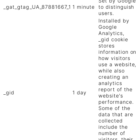
Set by Google
_gat_gtag_UA_87881667_1
1 minute
to distinguish
users.
Installed by
Google
Analytics,
_gid cookie
stores
information on
how visitors
use a website,
while also
creating an
analytics
report of the
_gid
1 day
website's
performance.
Some of the
data that are
collected
include the
number of
visitors, their