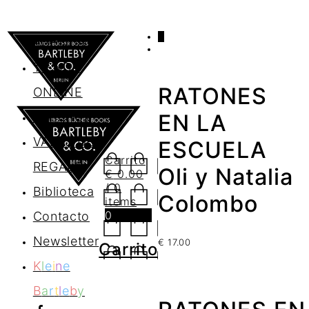
0
AGENDA
TIENDA
RATONES
ONLINE
Nosotros
EN LA
VALES DE
ESCUELA
Carrito
REGALO
Oli y Natalia
€
0.00
/ 0
Biblioteca
Colombo
items
0
Contacto
Newsletter
€
17.00
Carrito
K
l
e
i
n
e
B
a
r
t
l
e
b
y