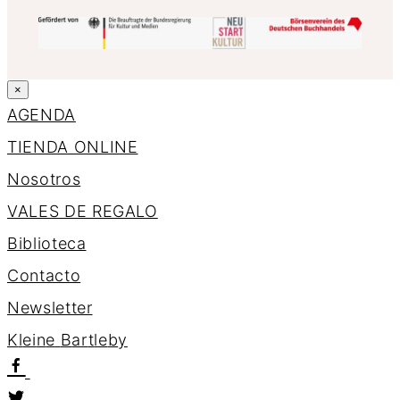
×
AGENDA
TIENDA ONLINE
Nosotros
VALES DE REGALO
Biblioteca
Contacto
Newsletter
K
l
e
i
n
e
B
a
r
t
l
e
b
y