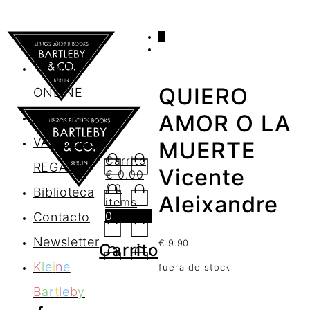
0
AGENDA
TIENDA
QUIERO
ONLINE
Nosotros
AMOR O LA
VALES DE
MUERTE
Carrito
REGALO
Vicente
€
0.00
/ 0
Biblioteca
Aleixandre
items
0
Contacto
Newsletter
€
9.90
Carrito
K
l
e
i
n
e
fuera de stock
B
a
r
t
l
e
b
y