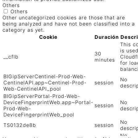
Others
Others
Other uncategorized cookies are those that are
being analyzed and have not been classified into a
category as yet.
Cookie
Duración
Descr
This c
is use
30
__cflb
Cloudf
minutes
for loa
balanc
BIGipServerCentinel-Prod-Web-
No
CentinelAPI.app~Centinel-Prod-
session
descri
Web-CentinelAPI_pool
BIGipServerPortal-Prod-Web-
DeviceFingerprintWeb.app~Portal-
No
session
Prod-Web-
descri
DeviceFingerprintWeb_pool
No
TS0132de8b
session
descri
No