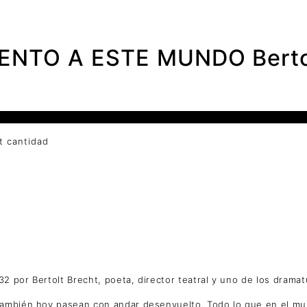
NTO A ESTE MUNDO Bertol
 cantidad
2 por Bertolt Brecht, poeta, director teatral y uno de los dramat
 también hoy pasean con andar desenvuelto. Todo lo que en el mu