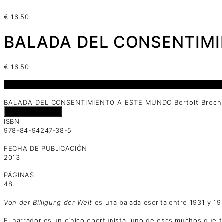
€
16.50
BALADA DEL CONSENTIMIE
€
16.50
1 disponibles
BALADA DEL CONSENTIMIENTO A ESTE MUNDO Bertolt Brecht
Añadir al carrito
ISBN
978-84-94247-38-5
FECHA DE PUBLICACIÓN
2013
PÁGINAS
48
Von der Billigung der Welt
es una balada escrita entre 1931 y 193
El narrador es un cínico oportunista, uno de esos muchos que