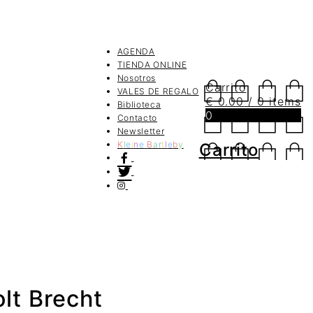
AGENDA
TIENDA ONLINE
Nosotros
Carrito
VALES DE REGALO
€
0.00
/ 0 items
Biblioteca
0
Contacto
Newsletter
K
l
e
i
n
e
B
a
r
t
l
e
b
y
Carrito
t Brecht