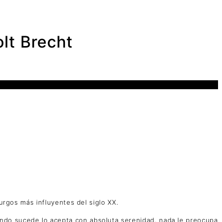
t Brecht
urgos más influyentes del siglo XX.
ndo sucede lo acepta con absoluta serenidad, nada le preocupa